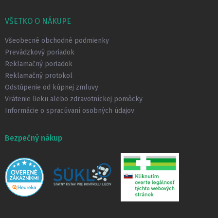
á
p
VŠETKO O NÁKUPE
ä
t
Všeobecné obchodné podmienky
i
Prevádzkový poriadok
e
Reklamačný poriadok
Reklamačný protokol
Odstúpenie od kúpnej zmluvy
Vrátenie lieku alebo zdravotníckej pomôcky
Informácie o spracúvaní osobných údajov
Bezpečný nákup