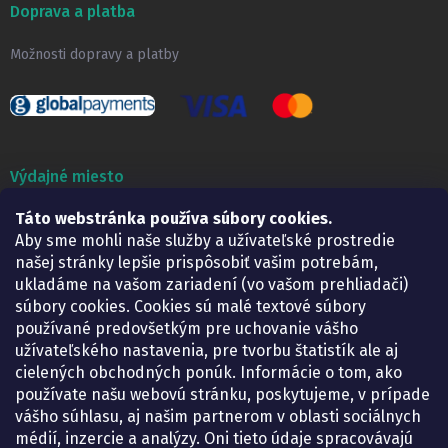
Doprava a platba
Možnosti dopravy a platby
Výdajné miesto
Táto webstránka používa súbory cookies.
Lekáreň ADONAI
Košice – Smetanova 2
Aby sme mohli naše služby a užívateľské prostredie
Pondelok:
07.30 – 15.30 h.
našej stránky lepšie prispôsobiť vašim potrebám,
Utorok:
07.30 – 16.00 h.
ukladáme na vašom zariadení (vo vašom prehliadači)
Streda:
07.30 – 16.00 h.
súbory cookies. Cookies sú malé textové súbory
Štvrtok:
07.30 – 15.30 h.
používané predovšetkým pre uchovanie vášho
Piatok:
07.30 – 15.30 h.
užívateľského nastavenia, pre tvorbu štatistík ale aj
cielených obchodných ponúk. Informácie o tom, ako
KONTAKT
používate našu webovú stránku, poskytujeme, v prípade
vášho súhlasu, aj našim partnerom v oblasti sociálnych
eshop
@
lekarenadonai.sk
médií, inzercie a analýzy. Oni tieto údaje spracovávajú