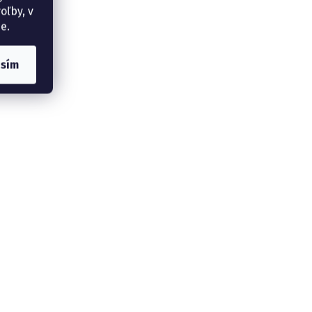
oľby, v
e.
asím