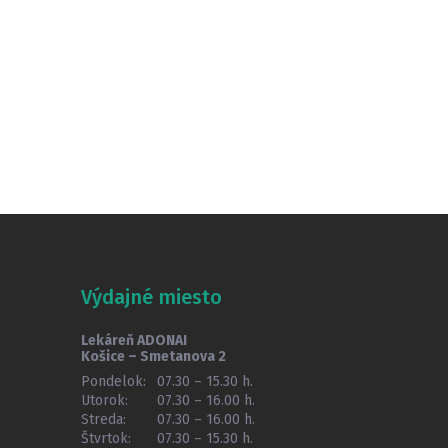
Výdajné miesto
Lekáreň ADONAI
Košice – Smetanova 2
Pondelok:
07.30 – 15.30 h.
Utorok:
07.30 – 16.00 h.
Streda:
07.30 – 16.00 h.
Štvrtok:
07.30 – 15.30 h.