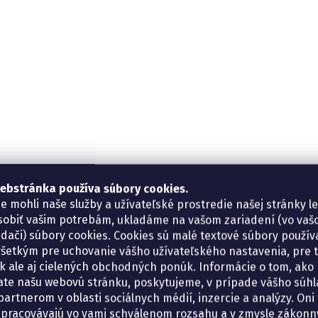
ebstránka používa súbory cookies.
e mohli naše služby a užívateľské prostredie našej stránky l
sobiť vašim potrebám, ukladáme na vašom zariadení (vo va
adači) súbory cookies. Cookies sú malé textové súbory použí
šetkým pre uchovanie vášho užívateľského nastavenia, pre 
tík ale aj cielených obchodných ponúk. Informácie o tom, ako
ate našu webovú stránku, poskytujeme, v prípade vášho súhla
artnerom v oblasti sociálnych médií, inzercie a analýzy. Oni 
spracovávajú vo vami schválenom rozsahu a v zmysle zákon