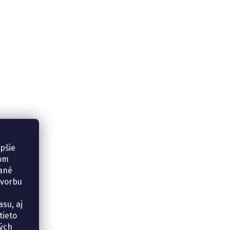
epšie
šom
vané
tvorbu
su, aj
tieto
ných