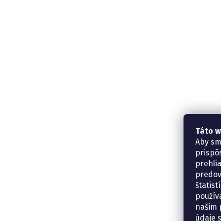
Táto w
Aby sm
prispô
prehli
predov
štatis
použív
našim p
údaje 