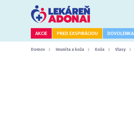
Prejsť
na
obsah
AKCIE
PRED EXSPIRÁCIOU
DOVOLENKA
Domov
Imunita a koža
Koža
Vlasy