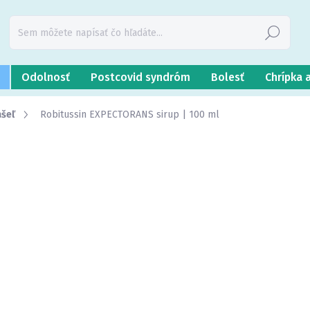
Hľadať
Odolnosť
Postcovid syndróm
Bolesť
Chrípka 
ašeľ
Robitussin EXPECTORANS sirup | 100 ml