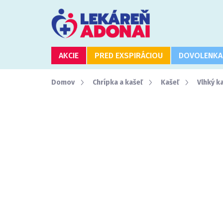
Prejsť
na
obsah
AKCIE
PRED EXSPIRÁCIOU
DOVOLENKA
Domov
Chrípka a kašeľ
Kašeľ
Vlhký k