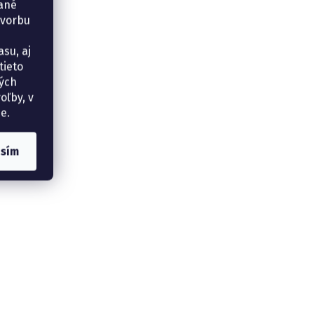
vané
tvorbu
su, aj
tieto
ných
oľby, v
e.
asím