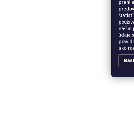
prehli
predov
štatis
použív
našim p
údaje 
pravidi
ako ro
Nas