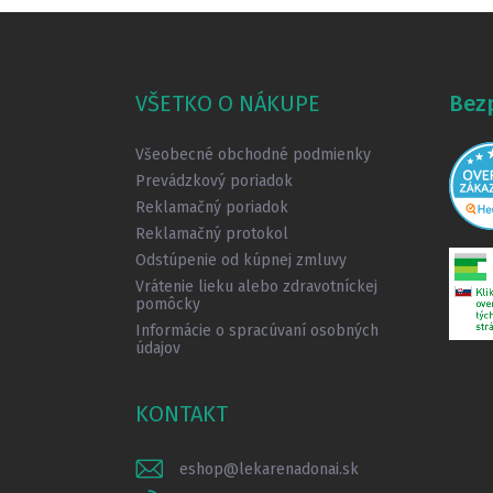
Z
á
p
ä
VŠETKO O NÁKUPE
Bez
t
i
Všeobecné obchodné podmienky
e
Prevádzkový poriadok
Reklamačný poriadok
Reklamačný protokol
Odstúpenie od kúpnej zmluvy
Vrátenie lieku alebo zdravotníckej
pomôcky
Informácie o spracúvaní osobných
údajov
KONTAKT
eshop
@
lekarenadonai.sk