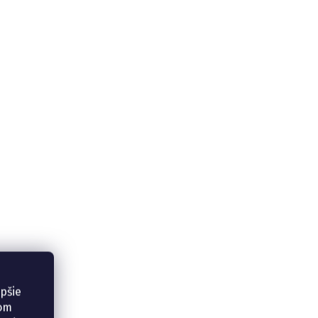
epšie
šom