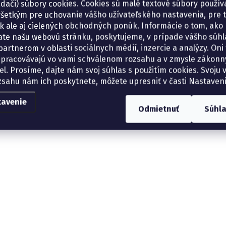
adači) súbory cookies. Cookies sú malé textové súbory použí
šetkým pre uchovanie vášho užívateľského nastavenia, pre 
tík ale aj cielených obchodných ponúk. Informácie o tom, ako
ate našu webovú stránku, poskytujeme, v prípade vášho súhla
artnerom v oblasti sociálnych médií, inzercie a analýzy. Oni 
spracovávajú vo vami schválenom rozsahu a v zmysle zákon
el. Prosíme, dajte nám svoj súhlas s použitím cookies. Svoju v
zsahu nám ich poskytnete, môžete upresniť v časti Nastaveni
tavenie
Odmietnuť
Súhl