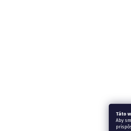
Táto w
Aby sm
prispô