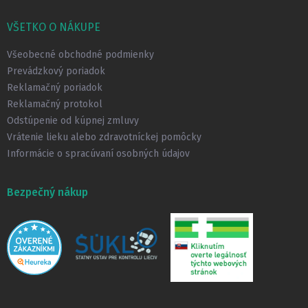
á
p
VŠETKO O NÁKUPE
ä
t
Všeobecné obchodné podmienky
i
Prevádzkový poriadok
e
Reklamačný poriadok
Reklamačný protokol
Odstúpenie od kúpnej zmluvy
Vrátenie lieku alebo zdravotníckej pomôcky
Informácie o spracúvaní osobných údajov
Bezpečný nákup