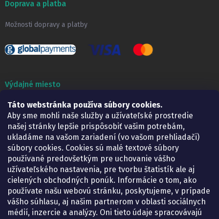
Doprava a platba
Možnosti dopravy a platby
Výdajné miesto
Táto webstránka používa súbory cookies.
Lekáreň ADONAI
Košice – Smetanova 2
Aby sme mohli naše služby a užívateľské prostredie
Pondelok:
07.30 – 15.30 h.
našej stránky lepšie prispôsobiť vašim potrebám,
Utorok:
07.30 – 16.00 h.
ukladáme na vašom zariadení (vo vašom prehliadači)
Streda:
07.30 – 16.00 h.
súbory cookies. Cookies sú malé textové súbory
Štvrtok:
07.30 – 15.30 h.
používané predovšetkým pre uchovanie vášho
Piatok:
07.30 – 15.30 h.
užívateľského nastavenia, pre tvorbu štatistík ale aj
cielených obchodných ponúk. Informácie o tom, ako
KONTAKT
používate našu webovú stránku, poskytujeme, v prípade
vášho súhlasu, aj našim partnerom v oblasti sociálnych
eshop
@
lekarenadonai.sk
médií, inzercie a analýzy. Oni tieto údaje spracovávajú
+421 948 203 203