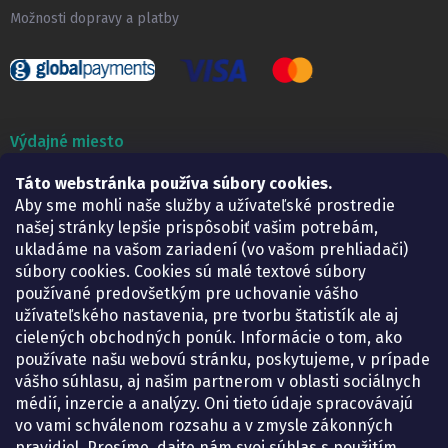
Možnosti dopravy a platby
Výdajné miesto
Lekáreň ADONAI
Táto webstránka používa súbory cookies.
Košice – Smetanova 2
Aby sme mohli naše služby a užívateľské prostredie
Pondelok:
07.30 – 15.30 h.
našej stránky lepšie prispôsobiť vašim potrebám,
Utorok:
07.30 – 16.00 h.
ukladáme na vašom zariadení (vo vašom prehliadači)
Streda:
07.30 – 16.00 h.
súbory cookies. Cookies sú malé textové súbory
Štvrtok:
07.30 – 15.30 h.
používané predovšetkým pre uchovanie vášho
Piatok:
07.30 – 15.30 h.
užívateľského nastavenia, pre tvorbu štatistík ale aj
cielených obchodných ponúk. Informácie o tom, ako
KONTAKT
používate našu webovú stránku, poskytujeme, v prípade
vášho súhlasu, aj našim partnerom v oblasti sociálnych
eshop
@
lekarenadonai.sk
médií, inzercie a analýzy. Oni tieto údaje spracovávajú
+421 948 203 203
vo vami schválenom rozsahu a v zmysle zákonných
pravidiel. Prosíme, dajte nám svoj súhlas s použitím
Nájdete nás na Facebooku.