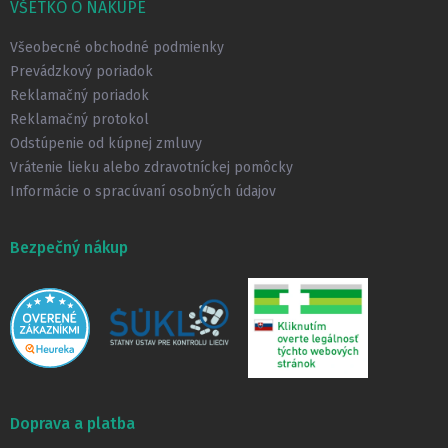
p
VŠETKO O NÁKUPE
ä
t
Všeobecné obchodné podmienky
i
Prevádzkový poriadok
e
Reklamačný poriadok
Reklamačný protokol
Odstúpenie od kúpnej zmluvy
Vrátenie lieku alebo zdravotníckej pomôcky
Informácie o spracúvaní osobných údajov
Bezpečný nákup
Doprava a platba