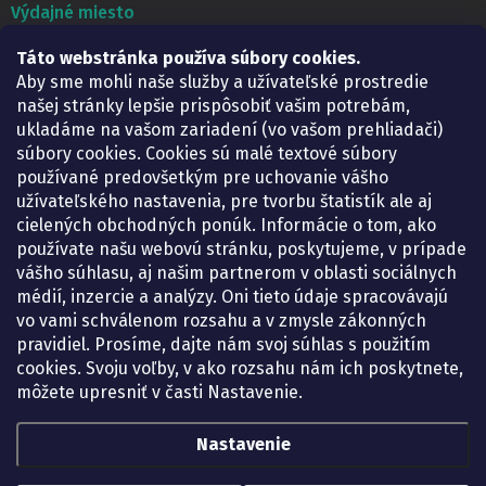
Výdajné miesto
Táto webstránka používa súbory cookies.
Lekáreň ADONAI
Košice – Smetanova 2
Aby sme mohli naše služby a užívateľské prostredie
Pondelok:
07.30 – 15.30 h.
našej stránky lepšie prispôsobiť vašim potrebám,
Utorok:
07.30 – 16.00 h.
ukladáme na vašom zariadení (vo vašom prehliadači)
Streda:
07.30 – 16.00 h.
súbory cookies. Cookies sú malé textové súbory
Štvrtok:
07.30 – 15.30 h.
používané predovšetkým pre uchovanie vášho
Piatok:
07.30 – 15.30 h.
užívateľského nastavenia, pre tvorbu štatistík ale aj
cielených obchodných ponúk. Informácie o tom, ako
KONTAKT
používate našu webovú stránku, poskytujeme, v prípade
vášho súhlasu, aj našim partnerom v oblasti sociálnych
eshop
@
lekarenadonai.sk
médií, inzercie a analýzy. Oni tieto údaje spracovávajú
+421 948 203 203
vo vami schválenom rozsahu a v zmysle zákonných
pravidiel. Prosíme, dajte nám svoj súhlas s použitím
Nájdete nás na Facebooku.
cookies. Svoju voľby, v ako rozsahu nám ich poskytnete,
lekarenadonai/
môžete upresniť v časti Nastavenie.
Nastavenie