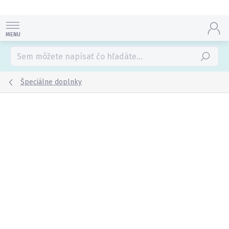
Prejsť
na
obsah
Hľadať
Špeciálne doplnky