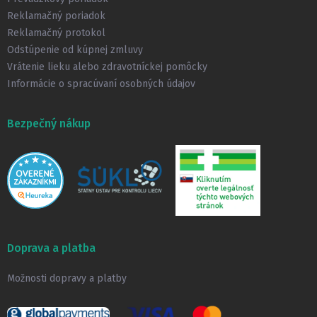
e
Reklamačný poriadok
Reklamačný protokol
Odstúpenie od kúpnej zmluvy
Vrátenie lieku alebo zdravotníckej pomôcky
Informácie o spracúvaní osobných údajov
Bezpečný nákup
Doprava a platba
Možnosti dopravy a platby