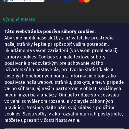
Výdajné miesto
Táto webstránka používa súbory cookies.
Lekáreň ADONAI
Košice – Smetanova 2
Aby sme mohli naše služby a užívateľské prostredie
Pondelok:
07.30 – 15.30 h.
našej stránky lepšie prispôsobiť vašim potrebám,
Utorok:
07.30 – 16.00 h.
ukladáme na vašom zariadení (vo vašom prehliadači)
Streda:
07.30 – 16.00 h.
súbory cookies. Cookies sú malé textové súbory
Štvrtok:
07.30 – 15.30 h.
používané predovšetkým pre uchovanie vášho
Piatok:
07.30 – 15.30 h.
užívateľského nastavenia, pre tvorbu štatistík ale aj
cielených obchodných ponúk. Informácie o tom, ako
KONTAKT
používate našu webovú stránku, poskytujeme, v prípade
vášho súhlasu, aj našim partnerom v oblasti sociálnych
eshop
@
lekarenadonai.sk
médií, inzercie a analýzy. Oni tieto údaje spracovávajú
+421 948 203 203
vo vami schválenom rozsahu a v zmysle zákonných
pravidiel. Prosíme, dajte nám svoj súhlas s použitím
Nájdete nás na Facebooku.
cookies. Svoju voľby, v ako rozsahu nám ich poskytnete,
lekarenadonai/
môžete upresniť v časti Nastavenie.