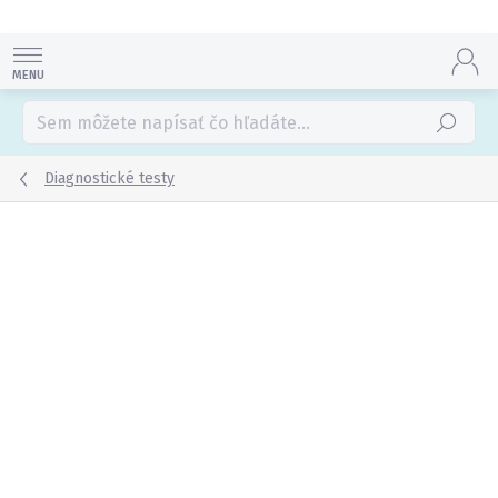
Prejsť
na
obsah
Hľadať
Diagnostické testy