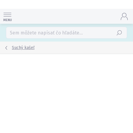
Prejsť
na
obsah
Hľadať
Suchý kašeľ