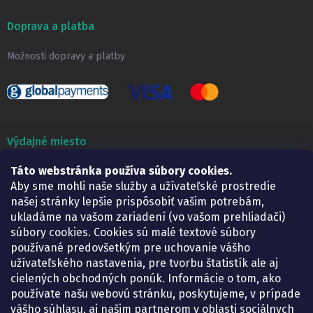
Doprava a platba
Možnosti dopravy a platby
Výdajné miesto
Táto webstránka používa súbory cookies.
Lekáreň ADONAI
Košice – Smetanova 2
Aby sme mohli naše služby a užívateľské prostredie
Pondelok:
07.30 – 15.30 h.
našej stránky lepšie prispôsobiť vašim potrebám,
Utorok:
07.30 – 16.00 h.
ukladáme na vašom zariadení (vo vašom prehliadači)
Streda:
07.30 – 16.00 h.
súbory cookies. Cookies sú malé textové súbory
Štvrtok:
07.30 – 15.30 h.
používané predovšetkým pre uchovanie vášho
Piatok:
07.30 – 15.30 h.
užívateľského nastavenia, pre tvorbu štatistík ale aj
cielených obchodných ponúk. Informácie o tom, ako
KONTAKT
používate našu webovú stránku, poskytujeme, v prípade
vášho súhlasu, aj našim partnerom v oblasti sociálnych
eshop
@
lekarenadonai.sk