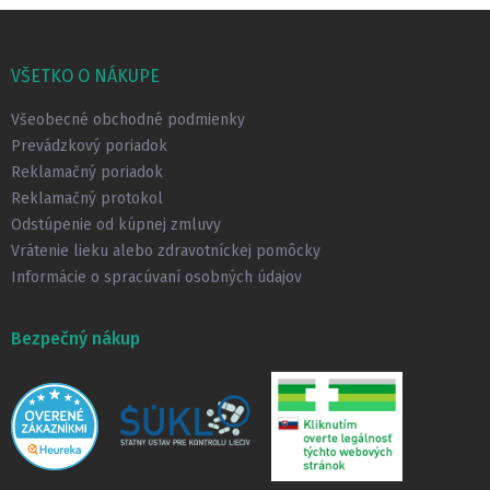
Z
á
p
VŠETKO O NÁKUPE
ä
t
Všeobecné obchodné podmienky
i
Prevádzkový poriadok
e
Reklamačný poriadok
Reklamačný protokol
Odstúpenie od kúpnej zmluvy
Vrátenie lieku alebo zdravotníckej pomôcky
Informácie o spracúvaní osobných údajov
Bezpečný nákup