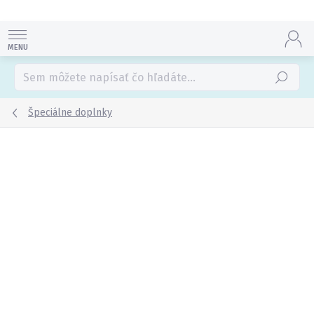
Prejsť
na
obsah
Hľadať
Špeciálne doplnky