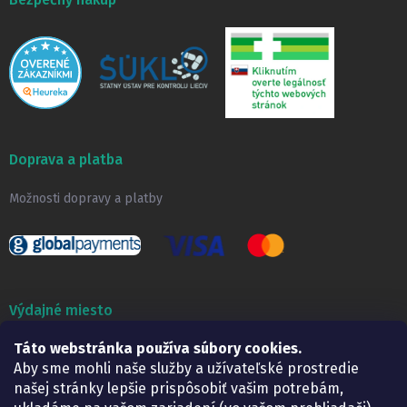
Doprava a platba
Možnosti dopravy a platby
Výdajné miesto
Lekáreň ADONAI
Táto webstránka používa súbory cookies.
Košice – Smetanova 2
Aby sme mohli naše služby a užívateľské prostredie
Pondelok:
07.30 – 15.30 h.
našej stránky lepšie prispôsobiť vašim potrebám,
Utorok:
07.30 – 16.00 h.