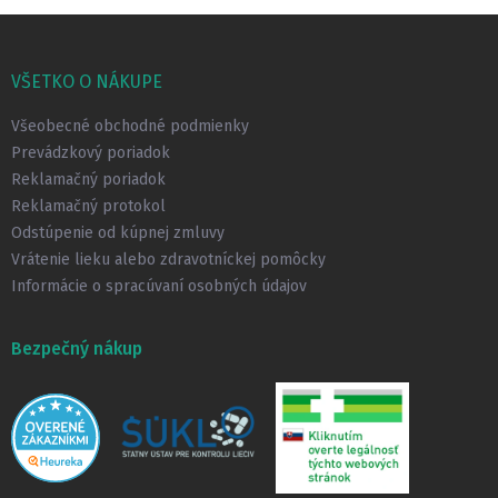
Z
á
p
VŠETKO O NÁKUPE
ä
t
Všeobecné obchodné podmienky
i
Prevádzkový poriadok
e
Reklamačný poriadok
Reklamačný protokol
Odstúpenie od kúpnej zmluvy
Vrátenie lieku alebo zdravotníckej pomôcky
Informácie o spracúvaní osobných údajov
Bezpečný nákup