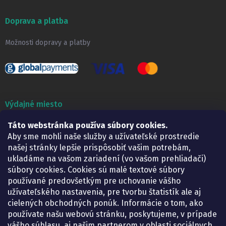
Doprava a platba
Možnosti dopravy a platby
Výdajné miesto
Táto webstránka používa súbory cookies.
Lekáreň ADONAI
Košice – Smetanova 2
Aby sme mohli naše služby a užívateľské prostredie
Pondelok:
07.30 – 15.30 h.
našej stránky lepšie prispôsobiť vašim potrebám,
Utorok:
07.30 – 16.00 h.
ukladáme na vašom zariadení (vo vašom prehliadači)
Streda:
07.30 – 16.00 h.
súbory cookies. Cookies sú malé textové súbory
Štvrtok:
07.30 – 15.30 h.
používané predovšetkým pre uchovanie vášho
Piatok:
07.30 – 15.30 h.
užívateľského nastavenia, pre tvorbu štatistík ale aj
cielených obchodných ponúk. Informácie o tom, ako
KONTAKT
používate našu webovú stránku, poskytujeme, v prípade
vášho súhlasu, aj našim partnerom v oblasti sociálnych