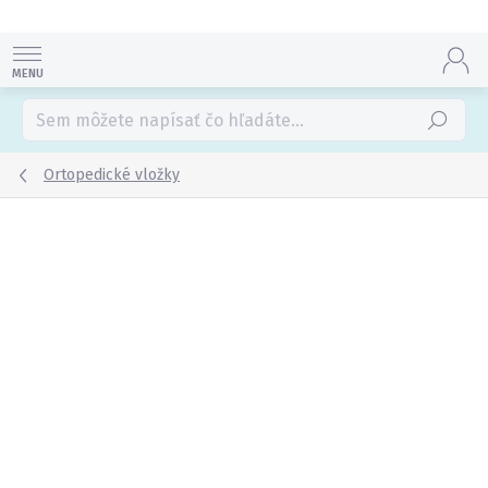
Prejsť
na
obsah
Hľadať
Ortopedické vložky