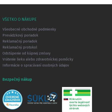
Z
á
p
VŠETKO O NÁKUPE
ä
t
Všeobecné obchodné podmienky
i
Prevádzkový poriadok
e
Reklamačný poriadok
Reklamačný protokol
Odstúpenie od kúpnej zmluvy
Vrátenie lieku alebo zdravotníckej pomôcky
Informácie o spracúvaní osobných údajov
Bezpečný nákup