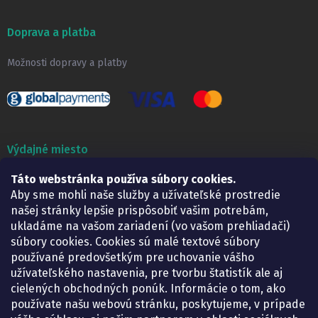
Doprava a platba
Možnosti dopravy a platby
Výdajné miesto
Táto webstránka používa súbory cookies.
Lekáreň ADONAI
Košice – Smetanova 2
Aby sme mohli naše služby a užívateľské prostredie
Pondelok:
07.30 – 15.30 h.
našej stránky lepšie prispôsobiť vašim potrebám,
Utorok:
07.30 – 16.00 h.
ukladáme na vašom zariadení (vo vašom prehliadači)
Streda:
07.30 – 16.00 h.
súbory cookies. Cookies sú malé textové súbory
Štvrtok:
07.30 – 15.30 h.
používané predovšetkým pre uchovanie vášho
Piatok:
07.30 – 15.30 h.
užívateľského nastavenia, pre tvorbu štatistík ale aj
cielených obchodných ponúk. Informácie o tom, ako
KONTAKT
používate našu webovú stránku, poskytujeme, v prípade