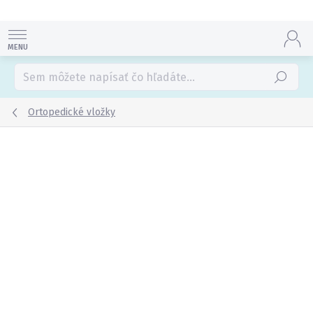
Prejsť
na
obsah
Hľadať
Ortopedické vložky