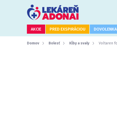
Prejsť
na
obsah
AKCIE
PRED EXSPIRÁCIOU
DOVOLENKA
Domov
Bolesť
Kĺby a svaly
Voltaren fo