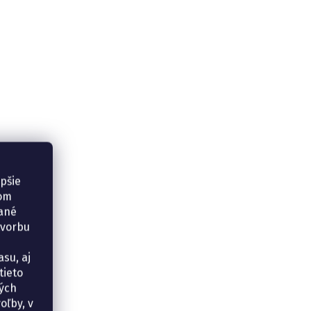
epšie
šom
vané
tvorbu
su, aj
tieto
ných
oľby, v