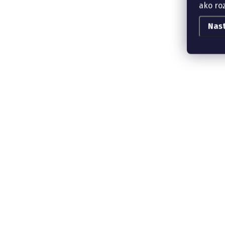
ako ro
Nas