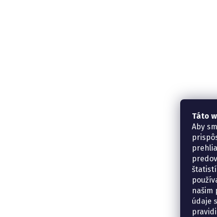
Táto w
Aby sm
prispô
prehli
predov
štatis
použív
našim p
údaje 
pravidi