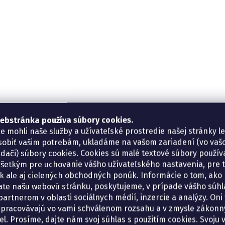
ebstránka používa súbory cookies.
e mohli naše služby a užívateľské prostredie našej stránky l
sobiť vašim potrebám, ukladáme na vašom zariadení (vo va
adači) súbory cookies. Cookies sú malé textové súbory použí
šetkým pre uchovanie vášho užívateľského nastavenia, pre 
tík ale aj cielených obchodných ponúk. Informácie o tom, ako
ate našu webovú stránku, poskytujeme, v prípade vášho súhla
artnerom v oblasti sociálnych médií, inzercie a analýzy. Oni 
spracovávajú vo vami schválenom rozsahu a v zmysle zákon
el. Prosíme, dajte nám svoj súhlas s použitím cookies. Svoju v