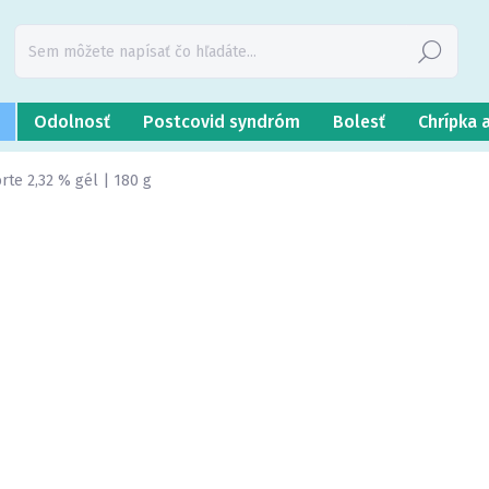
Hľadať
Odolnosť
Postcovid syndróm
Bolesť
Chrípka 
rte 2,32 % gél | 180 g