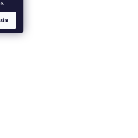
e.
asím