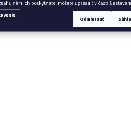
zsahu nám ich poskytnete, môžete upresniť v časti Nastaveni
tavenie
Odmietnuť
Súhl