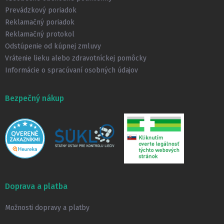
i
Prevádzkový poriadok
e
Reklamačný poriadok
Reklamačný protokol
Odstúpenie od kúpnej zmluvy
Vrátenie lieku alebo zdravotníckej pomôcky
Informácie o spracúvaní osobných údajov
Bezpečný nákup
Doprava a platba
Možnosti dopravy a platby