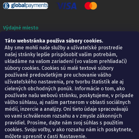
Výdajné miesto
Táto webstránka používa súbory cookies.
Lekáreň ADONAI
Košice – Smetanova 2
Aby sme mohli naše služby a užívateľské prostredie
Pondelok:
07.30 – 15.30 h.
našej stránky lepšie prispôsobiť vašim potrebám,
Utorok:
07.30 – 16.00 h.
ukladáme na vašom zariadení (vo vašom prehliadači)
Streda:
07.30 – 16.00 h.
súbory cookies. Cookies sú malé textové súbory
Štvrtok:
07.30 – 15.30 h.
používané predovšetkým pre uchovanie vášho
Piatok:
07.30 – 15.30 h.
užívateľského nastavenia, pre tvorbu štatistík ale aj
cielených obchodných ponúk. Informácie o tom, ako
KONTAKT
používate našu webovú stránku, poskytujeme, v prípade
vášho súhlasu, aj našim partnerom v oblasti sociálnych
eshop
@
lekarenadonai.sk
médií, inzercie a analýzy. Oni tieto údaje spracovávajú
+421 948 203 203
vo vami schválenom rozsahu a v zmysle zákonných
pravidiel. Prosíme, dajte nám svoj súhlas s použitím
Nájdete nás na Facebooku.
cookies. Svoju voľby, v ako rozsahu nám ich poskytnete,
lekarenadonai/
môžete upresniť v časti Nastavenie.