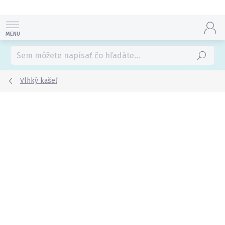
Prejsť
na
obsah
Hľadať
Vlhký kašeľ