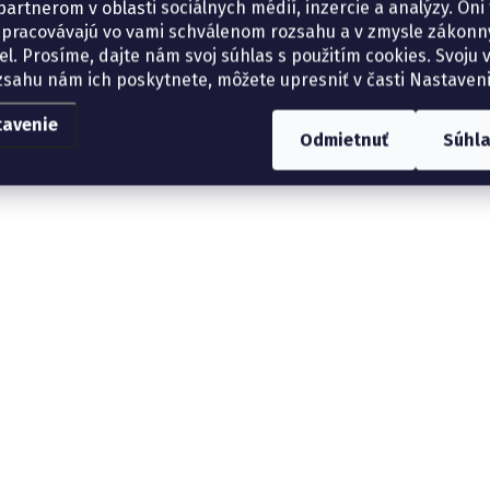
artnerom v oblasti sociálnych médií, inzercie a analýzy. Oni 
spracovávajú vo vami schválenom rozsahu a v zmysle zákon
el. Prosíme, dajte nám svoj súhlas s použitím cookies. Svoju v
zsahu nám ich poskytnete, môžete upresniť v časti Nastaveni
tavenie
Odmietnuť
Súhl