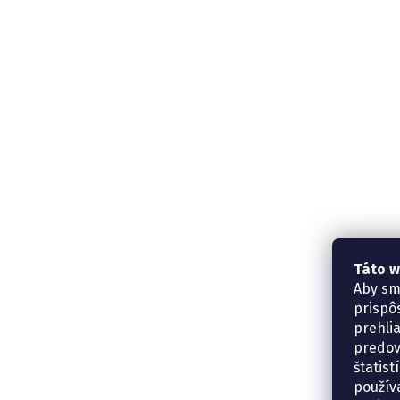
Táto w
Aby sm
prispô
prehli
predov
štatis
použív