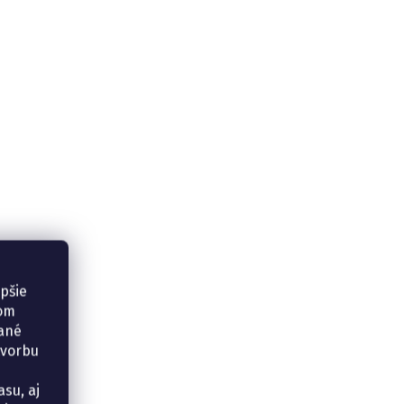
epšie
šom
vané
tvorbu
su, aj