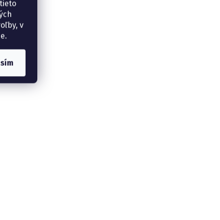
tieto
ných
oľby, v
e.
asím