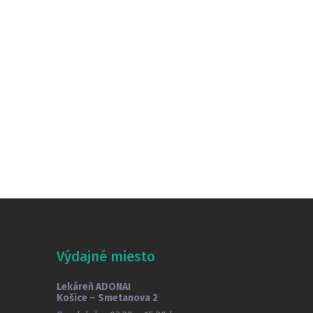
Výdajné miesto
Lekáreň ADONAI
Košice – Smetanova 2