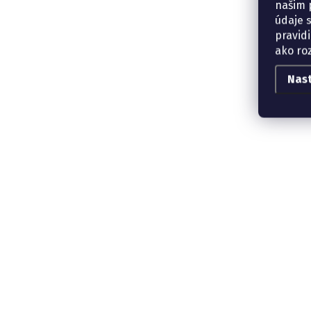
našim p
údaje 
pravidi
ako ro
Nas