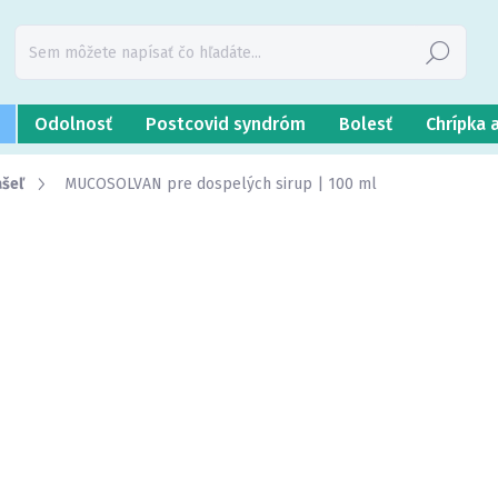
Hľadať
Odolnosť
Postcovid syndróm
Bolesť
Chrípka 
ašeľ
MUCOSOLVAN pre dospelých sirup | 100 ml