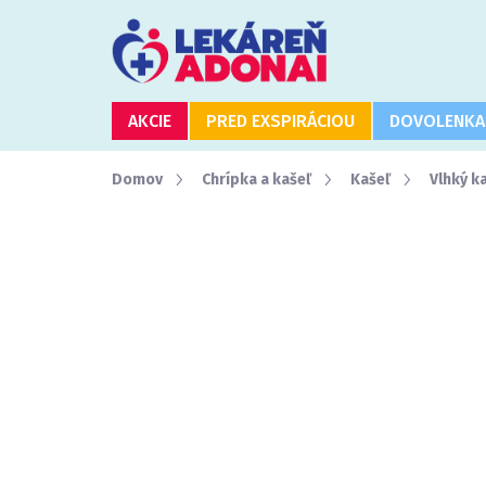
Prejsť
na
obsah
AKCIE
PRED EXSPIRÁCIOU
DOVOLENKA
Domov
Chrípka a kašeľ
Kašeľ
Vlhký k