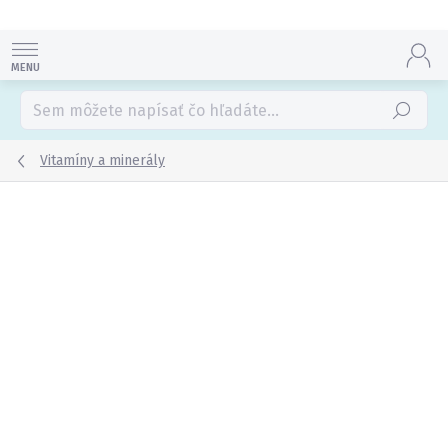
Prejsť
na
obsah
Hľadať
Vitamíny a minerály