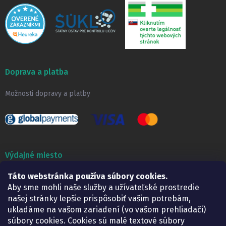
Doprava a platba
Možnosti dopravy a platby
Výdajné miesto
Táto webstránka používa súbory cookies.
Lekáreň ADONAI
Košice – Smetanova 2
Aby sme mohli naše služby a užívateľské prostredie
Pondelok:
07.30 – 15.30 h.
našej stránky lepšie prispôsobiť vašim potrebám,
Utorok:
07.30 – 16.00 h.
ukladáme na vašom zariadení (vo vašom prehliadači)
Streda:
07.30 – 16.00 h.
súbory cookies. Cookies sú malé textové súbory
Štvrtok:
07.30 – 15.30 h.