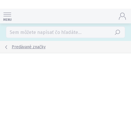
Prejsť
na
obsah
Hľadať
Predávané značky