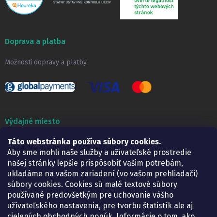
Doprava a platba
Možnosti dopravy a platby
Výdajné miesto
Lekáreň ADONAI
Táto webstránka používa súbory cookies.
Košice – Smetanova 2
Aby sme mohli naše služby a užívateľské prostredie
Pondelok:
07.30 – 15.30 h.
našej stránky lepšie prispôsobiť vašim potrebám,
Utorok:
07.30 – 16.00 h.
ukladáme na vašom zariadení (vo vašom prehliadači)
Streda:
07.30 – 16.00 h.
súbory cookies. Cookies sú malé textové súbory
Štvrtok:
07.30 – 15.30 h.
používané predovšetkým pre uchovanie vášho
Piatok:
07.30 – 15.30 h.
užívateľského nastavenia, pre tvorbu štatistík ale aj
cielených obchodných ponúk. Informácie o tom, ako