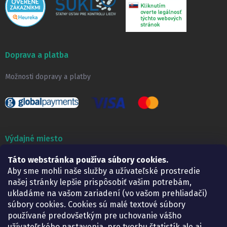
Doprava a platba
Možnosti dopravy a platby
Výdajné miesto
Táto webstránka používa súbory cookies.
Lekáreň ADONAI
Košice – Smetanova 2
Aby sme mohli naše služby a užívateľské prostredie
Pondelok:
07.30 – 15.30 h.
našej stránky lepšie prispôsobiť vašim potrebám,
Utorok:
07.30 – 16.00 h.
ukladáme na vašom zariadení (vo vašom prehliadači)
Streda:
07.30 – 16.00 h.
súbory cookies. Cookies sú malé textové súbory
Štvrtok:
07.30 – 15.30 h.
používané predovšetkým pre uchovanie vášho
Piatok:
07.30 – 15.30 h.
užívateľského nastavenia, pre tvorbu štatistík ale aj