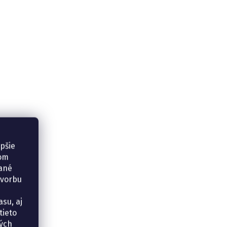
epšie
šom
vané
tvorbu
su, aj
tieto
ných