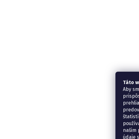
Táto w
Aby sm
prispô
prehli
predov
štatis
použív
našim p
údaje 