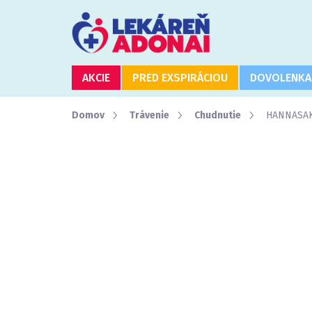
Prejsť
na
obsah
AKCIE
PRED EXSPIRÁCIOU
DOVOLENKA
Domov
Trávenie
Chudnutie
HANNASAKI 