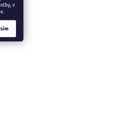
oľby, v
e.
asím