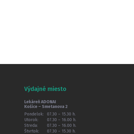
Výdajné miesto
Lekáreň ADONAI
Košice – Smetanova 2
Pondelok:
07.30 – 15.30 h.
Utorok:
07.30 – 16.00 h.
Streda:
07.30 – 16.00 h.
Štvrtok:
07.30 – 15.30 h.