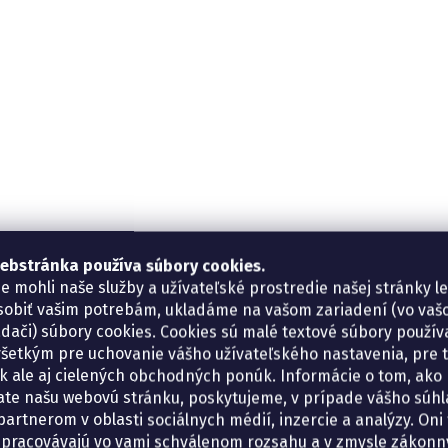
ebstránka používa súbory cookies.
e mohli naše služby a užívateľské prostredie našej stránky l
sobiť vašim potrebám, ukladáme na vašom zariadení (vo va
adači) súbory cookies. Cookies sú malé textové súbory použí
šetkým pre uchovanie vášho užívateľského nastavenia, pre 
tík ale aj cielených obchodných ponúk. Informácie o tom, ako
ate našu webovú stránku, poskytujeme, v prípade vášho súhla
artnerom v oblasti sociálnych médií, inzercie a analýzy. Oni 
spracovávajú vo vami schválenom rozsahu a v zmysle zákon