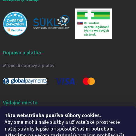
Doprava a platba
Možnosti dopravy a platby
Výdajné miesto
Táto webstránka používa súbory cookies.
Lekáreň ADONAI
Košice – Smetanova 2
Aby sme mohli naše služby a užívateľské prostredie
Pondelok:
07.30 – 15.30 h.
našej stránky lepšie prispôsobiť vašim potrebám,
Utorok:
07.30 – 16.00 h.
ukladáme na vašom zariadení (vo vašom prehliadači)