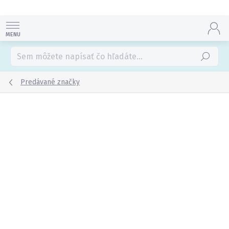
Prejsť
na
obsah
Hľadať
Predávané značky