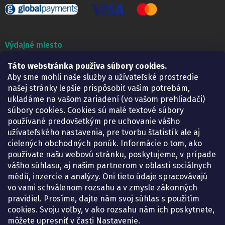
Výdajné miesto
Táto webstránka používa súbory cookies.
Lekáreň ADONAI
Košice – Smetanova 2
Aby sme mohli naše služby a užívateľské prostredie
Pondelok:
07.30 – 15.30 h.
našej stránky lepšie prispôsobiť vašim potrebám,
Utorok:
07.30 – 16.00 h.
ukladáme na vašom zariadení (vo vašom prehliadači)
Streda:
07.30 – 16.00 h.
súbory cookies. Cookies sú malé textové súbory
Štvrtok:
07.30 – 15.30 h.
používané predovšetkým pre uchovanie vášho
Piatok:
07.30 – 15.30 h.
užívateľského nastavenia, pre tvorbu štatistík ale aj
cielených obchodných ponúk. Informácie o tom, ako
KONTAKT
používate našu webovú stránku, poskytujeme, v prípade
vášho súhlasu, aj našim partnerom v oblasti sociálnych
eshop
@
lekarenadonai.sk
médií, inzercie a analýzy. Oni tieto údaje spracovávajú
+421 948 203 203
vo vami schválenom rozsahu a v zmysle zákonných
pravidiel. Prosíme, dajte nám svoj súhlas s použitím
Nájdete nás na Facebooku.
cookies. Svoju voľby, v ako rozsahu nám ich poskytnete,
lekarenadonai/
môžete upresniť v časti Nastavenie.