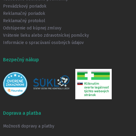
i
Prevádzkový poriadok
e
Reklamačný poriadok
Reklamačný protokol
Odstúpenie od kúpnej zmluvy
Vrátenie lieku alebo zdravotníckej pomôcky
Informácie o spracúvaní osobných údajov
Bezpečný nákup
Doprava a platba
Možnosti dopravy a platby