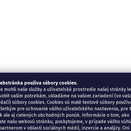
ebstránka používa súbory cookies.
e mohli naše služby a užívateľské prostredie našej stránky l
sobiť vašim potrebám, ukladáme na vašom zariadení (vo va
adači) súbory cookies. Cookies sú malé textové súbory použí
šetkým pre uchovanie vášho užívateľského nastavenia, pre 
tík ale aj cielených obchodných ponúk. Informácie o tom, ako
ate našu webovú stránku, poskytujeme, v prípade vášho súhla
artnerom v oblasti sociálnych médií, inzercie a analýzy. Oni 