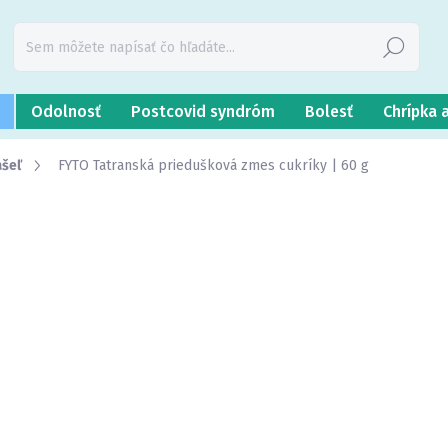
Hľadať
Odolnosť
Postcovid syndróm
Bolesť
Chrípka 
ašeľ
FYTO Tatranská priedušková zmes cukríky | 60 g