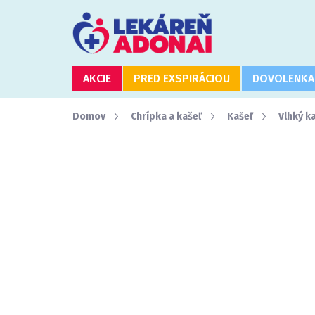
Prejsť
na
obsah
AKCIE
PRED EXSPIRÁCIOU
DOVOLENKA
Domov
Chrípka a kašeľ
Kašeľ
Vlhký k