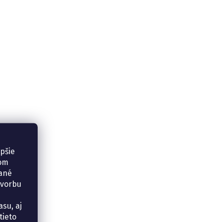
epšie
šom
vané
tvorbu
su, aj
tieto