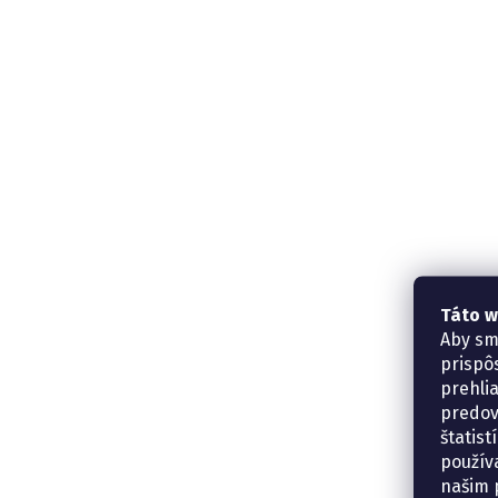
Táto w
Aby sm
prispô
prehli
predov
štatis
použív
našim p