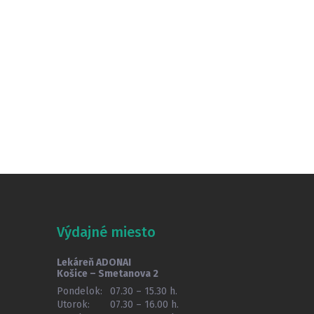
Výdajné miesto
Lekáreň ADONAI
Košice – Smetanova 2
Pondelok:
07.30 – 15.30 h.
Utorok:
07.30 – 16.00 h.