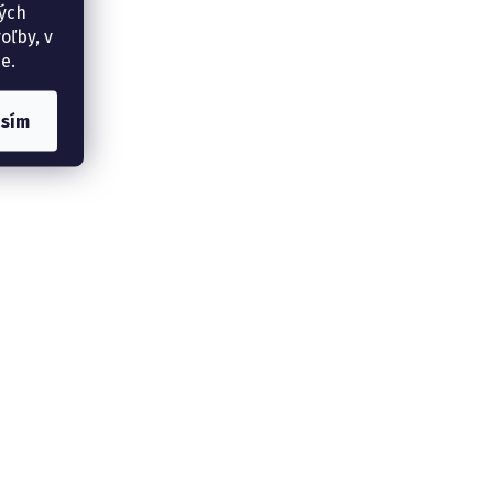
ných
oľby, v
e.
asím