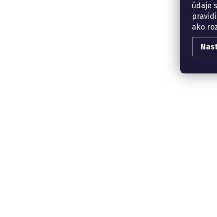
údaje 
pravidi
ako ro
Nas