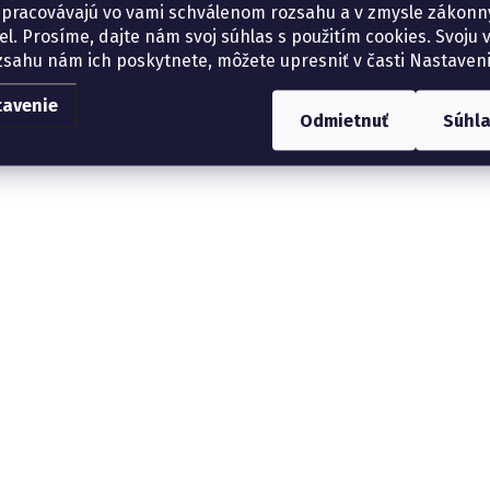
spracovávajú vo vami schválenom rozsahu a v zmysle zákon
el. Prosíme, dajte nám svoj súhlas s použitím cookies. Svoju v
zsahu nám ich poskytnete, môžete upresniť v časti Nastaveni
tavenie
Odmietnuť
Súhl