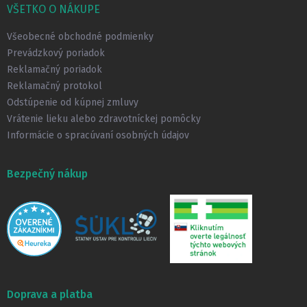
p
VŠETKO O NÁKUPE
ä
t
Všeobecné obchodné podmienky
i
Prevádzkový poriadok
e
Reklamačný poriadok
Reklamačný protokol
Odstúpenie od kúpnej zmluvy
Vrátenie lieku alebo zdravotníckej pomôcky
Informácie o spracúvaní osobných údajov
Bezpečný nákup
Doprava a platba