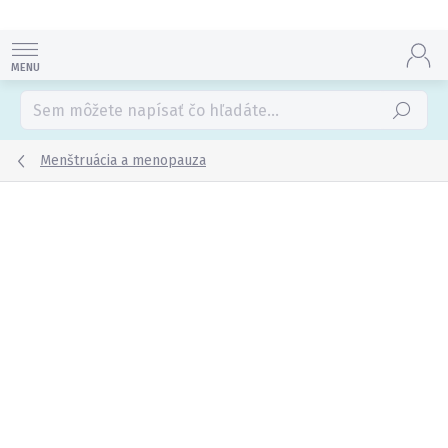
Prejsť
na
obsah
Hľadať
Menštruácia a menopauza