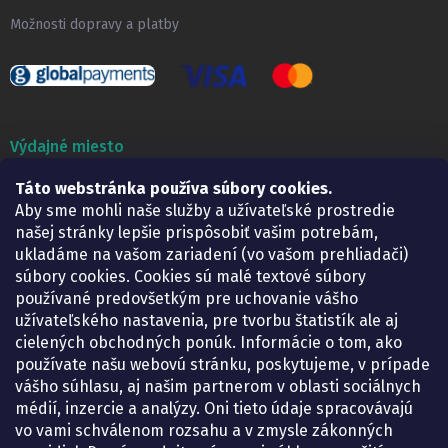
Možnosti dopravy a platby
Výdajné miesto
Lekáreň ADONAI
Táto webstránka používa súbory cookies.
Košice – Smetanova 2
Aby sme mohli naše služby a užívateľské prostredie
Pondelok:
07.30 – 15.30 h.
našej stránky lepšie prispôsobiť vašim potrebám,
Utorok:
07.30 – 16.00 h.
ukladáme na vašom zariadení (vo vašom prehliadači)
Streda:
07.30 – 16.00 h.
súbory cookies. Cookies sú malé textové súbory
Štvrtok:
07.30 – 15.30 h.
používané predovšetkým pre uchovanie vášho
Piatok:
07.30 – 15.30 h.
užívateľského nastavenia, pre tvorbu štatistík ale aj
cielených obchodných ponúk. Informácie o tom, ako
KONTAKT
používate našu webovú stránku, poskytujeme, v prípade
vášho súhlasu, aj našim partnerom v oblasti sociálnych
eshop
@
lekarenadonai.sk
médií, inzercie a analýzy. Oni tieto údaje spracovávajú
+421 948 203 203
vo vami schválenom rozsahu a v zmysle zákonných