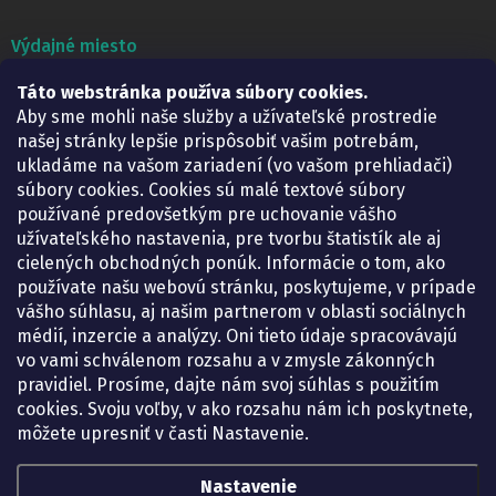
Výdajné miesto
Táto webstránka používa súbory cookies.
Lekáreň ADONAI
Košice – Smetanova 2
Aby sme mohli naše služby a užívateľské prostredie
Pondelok:
07.30 – 15.30 h.
našej stránky lepšie prispôsobiť vašim potrebám,
Utorok:
07.30 – 16.00 h.
ukladáme na vašom zariadení (vo vašom prehliadači)
Streda:
07.30 – 16.00 h.
súbory cookies. Cookies sú malé textové súbory
Štvrtok:
07.30 – 15.30 h.
používané predovšetkým pre uchovanie vášho
Piatok:
07.30 – 15.30 h.
užívateľského nastavenia, pre tvorbu štatistík ale aj
cielených obchodných ponúk. Informácie o tom, ako
KONTAKT
používate našu webovú stránku, poskytujeme, v prípade
vášho súhlasu, aj našim partnerom v oblasti sociálnych
eshop
@
lekarenadonai.sk
médií, inzercie a analýzy. Oni tieto údaje spracovávajú
+421 948 203 203
vo vami schválenom rozsahu a v zmysle zákonných
pravidiel. Prosíme, dajte nám svoj súhlas s použitím
Nájdete nás na Facebooku.
cookies. Svoju voľby, v ako rozsahu nám ich poskytnete,
lekarenadonai/
môžete upresniť v časti Nastavenie.
Nastavenie