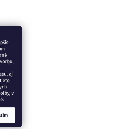
epšie
šom
vané
tvorbu
su, aj
tieto
ných
oľby, v
e.
asím