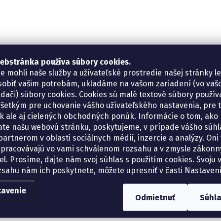
ebstránka používa súbory cookies.
e mohli naše služby a užívateľské prostredie našej stránky l
sobiť vašim potrebám, ukladáme na vašom zariadení (vo va
adači) súbory cookies. Cookies sú malé textové súbory použí
šetkým pre uchovanie vášho užívateľského nastavenia, pre 
tík ale aj cielených obchodných ponúk. Informácie o tom, ako
ate našu webovú stránku, poskytujeme, v prípade vášho súhla
artnerom v oblasti sociálnych médií, inzercie a analýzy. Oni 
spracovávajú vo vami schválenom rozsahu a v zmysle zákon
el. Prosíme, dajte nám svoj súhlas s použitím cookies. Svoju v
zsahu nám ich poskytnete, môžete upresniť v časti Nastaveni
tavenie
Odmietnuť
Súhl