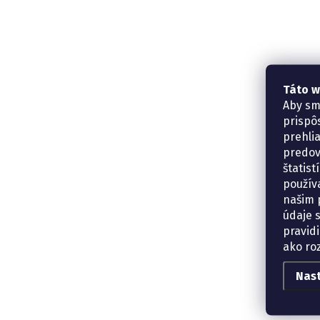
Táto w
Aby sm
prispô
prehli
predov
štatis
použív
našim p
údaje 
pravidi
ako ro
Nas