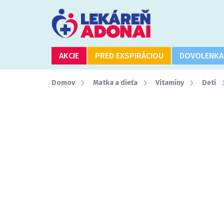
Prejsť
na
obsah
AKCIE
PRED EXSPIRÁCIOU
DOVOLENKA
Domov
Matka a dieťa
Vitamíny
Deti