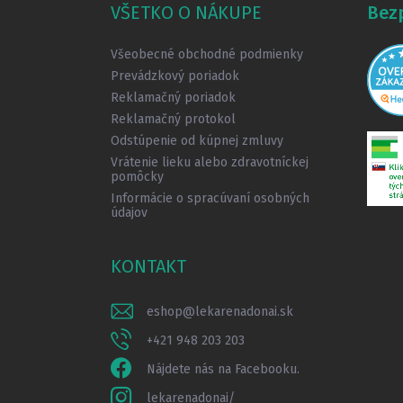
ä
VŠETKO O NÁKUPE
Bez
t
i
Všeobecné obchodné podmienky
e
Prevádzkový poriadok
Reklamačný poriadok
Reklamačný protokol
Odstúpenie od kúpnej zmluvy
Vrátenie lieku alebo zdravotníckej
pomôcky
Informácie o spracúvaní osobných
údajov
KONTAKT
eshop
@
lekarenadonai.sk
+421 948 203 203
Nájdete nás na Facebooku.
lekarenadonai/