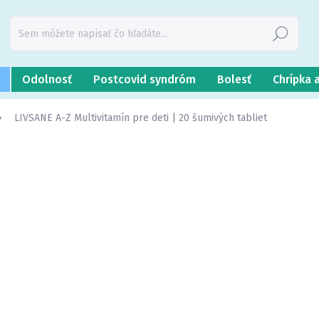
Hľadať
Odolnosť
Postcovid syndróm
Bolesť
Chrípka 
LIVSANE A-Z Multivitamín pre deti | 20 šumivých tabliet