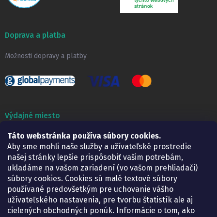
Doprava a platba
Možnosti dopravy a platby
Výdajné miesto
Lekáreň ADONAI
Táto webstránka používa súbory cookies.
Košice – Smetanova 2
Aby sme mohli naše služby a užívateľské prostredie
Pondelok:
07.30 – 15.30 h.
našej stránky lepšie prispôsobiť vašim potrebám,
Utorok:
07.30 – 16.00 h.
ukladáme na vašom zariadení (vo vašom prehliadači)
Streda:
07.30 – 16.00 h.
súbory cookies. Cookies sú malé textové súbory
Štvrtok:
07.30 – 15.30 h.
používané predovšetkým pre uchovanie vášho
Piatok:
07.30 – 15.30 h.
užívateľského nastavenia, pre tvorbu štatistík ale aj
cielených obchodných ponúk. Informácie o tom, ako
KONTAKT