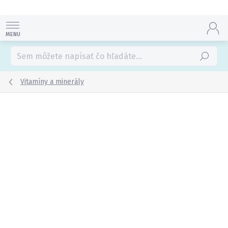
Prejsť
na
obsah
Hľadať
Vitamíny a minerály