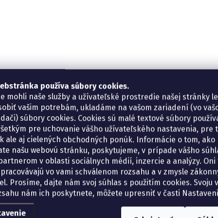
ebstránka používa súbory cookies.
e mohli naše služby a užívateľské prostredie našej stránky l
sobiť vašim potrebám, ukladáme na vašom zariadení (vo va
adači) súbory cookies. Cookies sú malé textové súbory použí
šetkým pre uchovanie vášho užívateľského nastavenia, pre 
tík ale aj cielených obchodných ponúk. Informácie o tom, ako
ate našu webovú stránku, poskytujeme, v prípade vášho súhla
artnerom v oblasti sociálnych médií, inzercie a analýzy. Oni 
spracovávajú vo vami schválenom rozsahu a v zmysle zákon
el. Prosíme, dajte nám svoj súhlas s použitím cookies. Svoju v
zsahu nám ich poskytnete, môžete upresniť v časti Nastaveni
tavenie