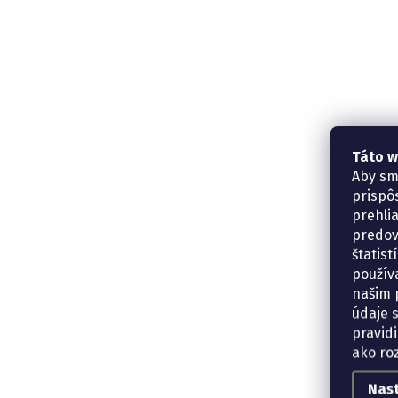
Táto w
Aby sm
prispô
prehli
predov
štatis
použív
našim p
údaje 
pravidi
ako ro
Nas