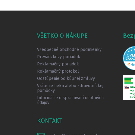
Z
á
p
ä
VŠETKO O NÁKUPE
Bez
t
i
Všeobecné obchodné podmienky
e
Prevádzkový poriadok
Reklamačný poriadok
Reklamačný protokol
Odstúpenie od kúpnej zmluvy
Vrátenie lieku alebo zdravotníckej
pomôcky
Informácie o spracúvaní osobných
údajov
KONTAKT