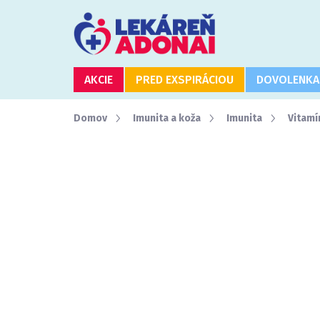
Prejsť
na
obsah
AKCIE
PRED EXSPIRÁCIOU
DOVOLENKA
Domov
Imunita a koža
Imunita
Vitamí