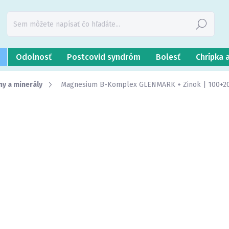
Hľadať
Odolnosť
Postcovid syndróm
Bolesť
Chrípka 
ny a minerály
Magnesium B-Komplex GLENMARK + Zinok | 100+20