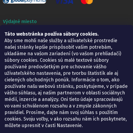
Výdajné miesto
Lekáreň ADONAI
Táto webstránka používa súbory cookies.
Košice – Smetanova 2
Aby sme mohli naše služby a užívateľské prostredie
Pondelok:
07.30 – 15.30 h.
našej stránky lepšie prispôsobiť vašim potrebám,
Utorok:
07.30 – 16.00 h.
ukladáme na vašom zariadení (vo vašom prehliadači)
Streda:
07.30 – 16.00 h.
súbory cookies. Cookies sú malé textové súbory
Štvrtok:
07.30 – 15.30 h.
používané predovšetkým pre uchovanie vášho
Piatok:
07.30 – 15.30 h.
užívateľského nastavenia, pre tvorbu štatistík ale aj
cielených obchodných ponúk. Informácie o tom, ako
KONTAKT
používate našu webovú stránku, poskytujeme, v prípade
vášho súhlasu, aj našim partnerom v oblasti sociálnych
eshop
@
lekarenadonai.sk
médií, inzercie a analýzy. Oni tieto údaje spracovávajú
+421 948 203 203
vo vami schválenom rozsahu a v zmysle zákonných
pravidiel. Prosíme, dajte nám svoj súhlas s použitím
Nájdete nás na Facebooku.
cookies. Svoju voľby, v ako rozsahu nám ich poskytnete,
lekarenadonai/
môžete upresniť v časti Nastavenie.