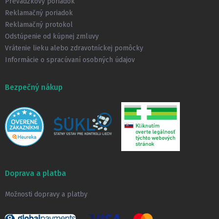
Prevádzkový poriadok
e
Reklamačný poriadok
Reklamačný protokol
Odstúpenie od kúpnej zmluvy
Vrátenie lieku alebo zdravotníckej pomôcky
Informácie o spracúvaní osobných údajov
Bezpečný nákup
Doprava a platba
Možnosti dopravy a platby