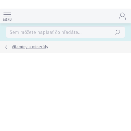
Prejsť
na
obsah
Hľadať
Vitamíny a minerály