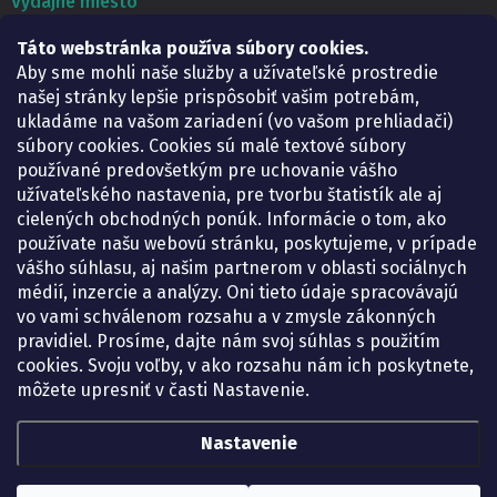
Výdajné miesto
Táto webstránka používa súbory cookies.
Lekáreň ADONAI
Košice – Smetanova 2
Aby sme mohli naše služby a užívateľské prostredie
Pondelok:
07.30 – 15.30 h.
našej stránky lepšie prispôsobiť vašim potrebám,
Utorok:
07.30 – 16.00 h.
ukladáme na vašom zariadení (vo vašom prehliadači)
Streda:
07.30 – 16.00 h.
súbory cookies. Cookies sú malé textové súbory
Štvrtok:
07.30 – 15.30 h.
používané predovšetkým pre uchovanie vášho
Piatok:
07.30 – 15.30 h.
užívateľského nastavenia, pre tvorbu štatistík ale aj
cielených obchodných ponúk. Informácie o tom, ako
KONTAKT
používate našu webovú stránku, poskytujeme, v prípade
vášho súhlasu, aj našim partnerom v oblasti sociálnych
eshop
@
lekarenadonai.sk
médií, inzercie a analýzy. Oni tieto údaje spracovávajú
+421 948 203 203
vo vami schválenom rozsahu a v zmysle zákonných
pravidiel. Prosíme, dajte nám svoj súhlas s použitím
Nájdete nás na Facebooku.
cookies. Svoju voľby, v ako rozsahu nám ich poskytnete,
lekarenadonai/
môžete upresniť v časti Nastavenie.
Nastavenie
Copyright 2026
Lekáreň ADONAI – online lekáreň
. Všetky práva vyhradené.