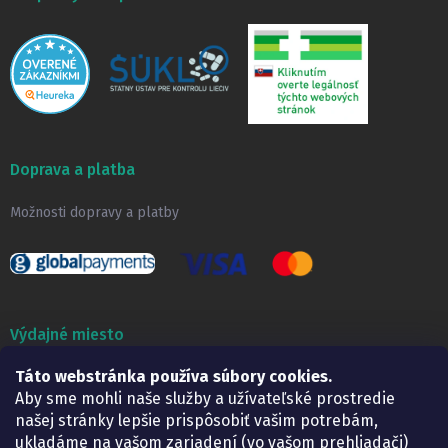
Doprava a platba
Možnosti dopravy a platby
Výdajné miesto
Táto webstránka používa súbory cookies.
Lekáreň ADONAI
Košice – Smetanova 2
Aby sme mohli naše služby a užívateľské prostredie
Pondelok:
07.30 – 15.30 h.
našej stránky lepšie prispôsobiť vašim potrebám,
Utorok:
07.30 – 16.00 h.
ukladáme na vašom zariadení (vo vašom prehliadači)