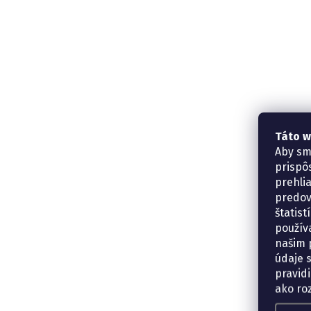
Táto w
Aby sm
prispô
prehli
predov
štatis
použív
našim p
údaje 
pravidi
ako ro