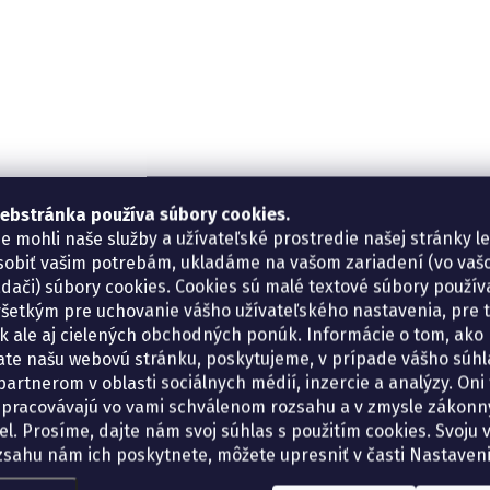
ebstránka používa súbory cookies.
e mohli naše služby a užívateľské prostredie našej stránky l
sobiť vašim potrebám, ukladáme na vašom zariadení (vo va
adači) súbory cookies. Cookies sú malé textové súbory použí
šetkým pre uchovanie vášho užívateľského nastavenia, pre 
tík ale aj cielených obchodných ponúk. Informácie o tom, ako
ate našu webovú stránku, poskytujeme, v prípade vášho súhla
artnerom v oblasti sociálnych médií, inzercie a analýzy. Oni 
spracovávajú vo vami schválenom rozsahu a v zmysle zákon
el. Prosíme, dajte nám svoj súhlas s použitím cookies. Svoju v
zsahu nám ich poskytnete, môžete upresniť v časti Nastaveni