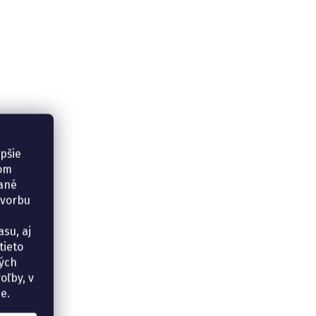
epšie
šom
vané
tvorbu
su, aj
tieto
ných
oľby, v
e.