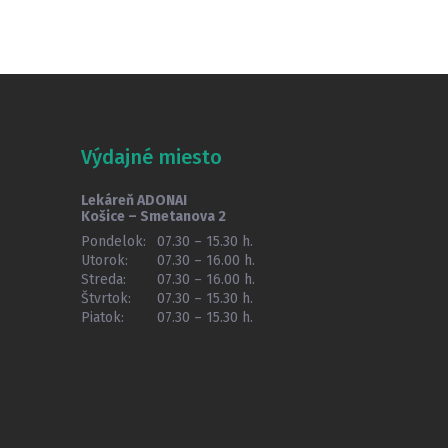
Výdajné miesto
Lekáreň ADONAI
Košice – Smetanova 2
Pondelok:
07.30 – 15.30 h.
Utorok:
07.30 – 16.00 h.
Streda:
07.30 – 16.00 h.
Štvrtok:
07.30 – 15.30 h.
Piatok:
07.30 – 15.30 h.