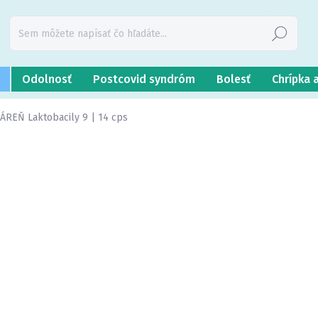
Hľadať
Odolnosť
Postcovid syndróm
Bolesť
Chrípka 
ÁREŇ Laktobacily 9 | 14 cps