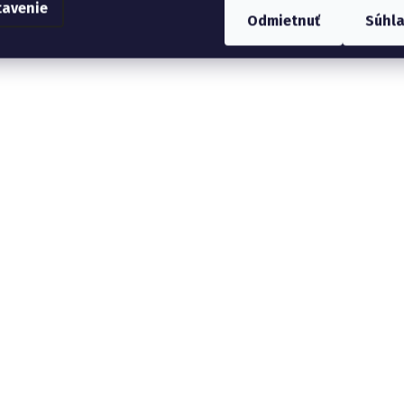
tavenie
Odmietnuť
Súhl