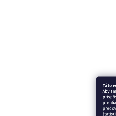
Táto w
Aby sm
prispô
prehli
predov
štatis