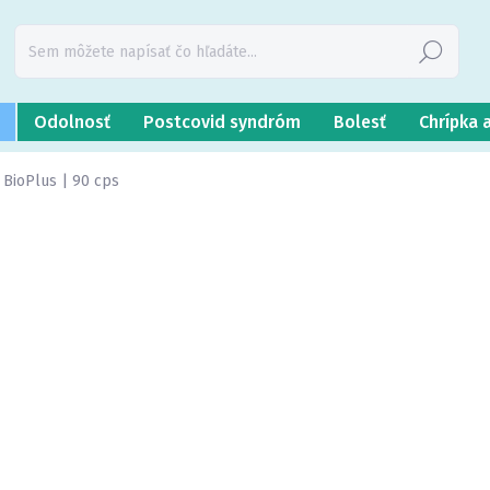
Hľadať
Odolnosť
Postcovid syndróm
Bolesť
Chrípka 
 BioPlus | 90 cps