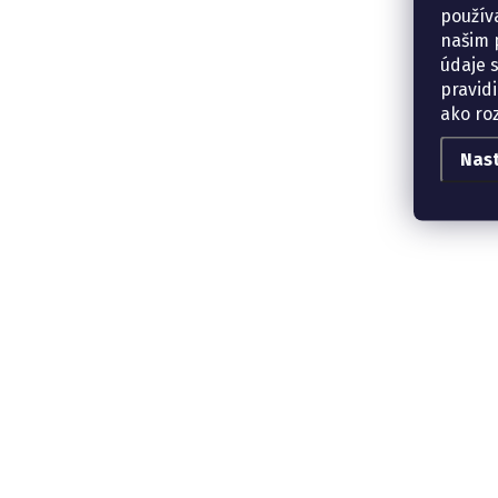
použív
našim p
údaje 
pravidi
ako ro
Nas