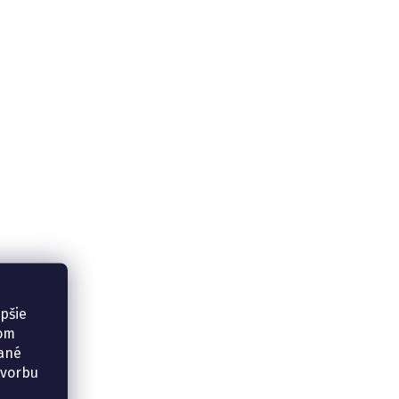
epšie
šom
vané
tvorbu