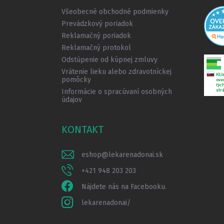
i
Všeobecné obchodné podmienky
e
Prevádzkový poriadok
Reklamačný poriadok
Reklamačný protokol
Odstúpenie od kúpnej zmluvy
Vrátenie lieku alebo zdravotníckej
pomôcky
Informácie o spracúvaní osobných
údajov
KONTAKT
eshop
@
lekarenadonai.sk
+421 948 203 203
Nájdete nás na Facebooku.
lekarenadonai/