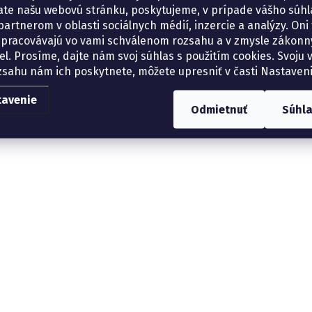
ate našu webovú stránku, poskytujeme, v prípade vášho súhla
artnerom v oblasti sociálnych médií, inzercie a analýzy. Oni 
spracovávajú vo vami schválenom rozsahu a v zmysle zákon
el. Prosíme, dajte nám svoj súhlas s použitím cookies. Svoju v
zsahu nám ich poskytnete, môžete upresniť v časti Nastaveni
tavenie
Odmietnuť
Súhl