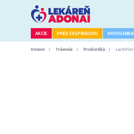
Prejsť
na
obsah
AKCIE
PRED EXSPIRÁCIOU
DOVOLENKA
Domov
Trávenie
Probiotiká
LactoFlor