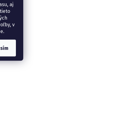
su, aj
tieto
ných
oľby, v
e.
asím