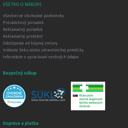
p
VŠETKO O NÁKUPE
ä
t
Všeobecné obchodné podmienky
i
Prevádzkový poriadok
e
Reklamačný poriadok
Reklamačný protokol
Odstúpenie od kúpnej zmluvy
Vrátenie lieku alebo zdravotníckej pomôcky
Informácie o spracúvaní osobných údajov
Bezpečný nákup
Doprava a platba