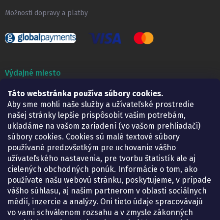
Možnosti dopravy a platby
Výdajné miesto
Táto webstránka používa súbory cookies.
Lekáreň ADONAI
Košice – Smetanova 2
Aby sme mohli naše služby a užívateľské prostredie
Pondelok:
07.30 – 15.30 h.
našej stránky lepšie prispôsobiť vašim potrebám,
Utorok:
07.30 – 16.00 h.
ukladáme na vašom zariadení (vo vašom prehliadači)
Streda:
07.30 – 16.00 h.
súbory cookies. Cookies sú malé textové súbory
Štvrtok:
07.30 – 15.30 h.
používané predovšetkým pre uchovanie vášho
Piatok:
07.30 – 15.30 h.
užívateľského nastavenia, pre tvorbu štatistík ale aj
cielených obchodných ponúk. Informácie o tom, ako
KONTAKT
používate našu webovú stránku, poskytujeme, v prípade
vášho súhlasu, aj našim partnerom v oblasti sociálnych
eshop
@
lekarenadonai.sk
médií, inzercie a analýzy. Oni tieto údaje spracovávajú
+421 948 203 203
vo vami schválenom rozsahu a v zmysle zákonných