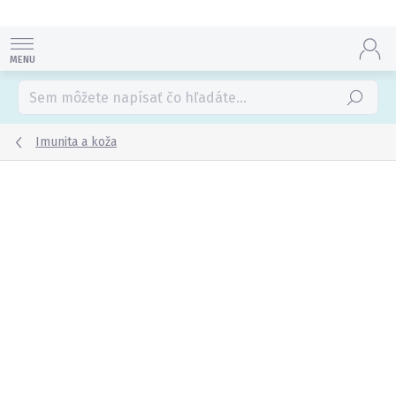
Prejsť
na
obsah
Hľadať
Imunita a koža