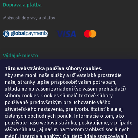
Doprava a platba
Možnosti dopravy a platby
Výdajné miesto
Lekáreň ADONAI
Táto webstránka používa súbory cookies.
Košice – Smetanova 2
Aby sme mohli naše služby a užívateľské prostredie
Pondelok:
07.30 – 15.30 h.
našej stránky lepšie prispôsobiť vašim potrebám,
Utorok:
07.30 – 16.00 h.
ukladáme na vašom zariadení (vo vašom prehliadači)
Streda:
07.30 – 16.00 h.
súbory cookies. Cookies sú malé textové súbory
Štvrtok:
07.30 – 15.30 h.
používané predovšetkým pre uchovanie vášho
Piatok:
07.30 – 15.30 h.
užívateľského nastavenia, pre tvorbu štatistík ale aj
cielených obchodných ponúk. Informácie o tom, ako
KONTAKT
používate našu webovú stránku, poskytujeme, v prípade
vášho súhlasu, aj našim partnerom v oblasti sociálnych
eshop
@
lekarenadonai.sk
médií, inzercie a analýzy. Oni tieto údaje spracovávajú