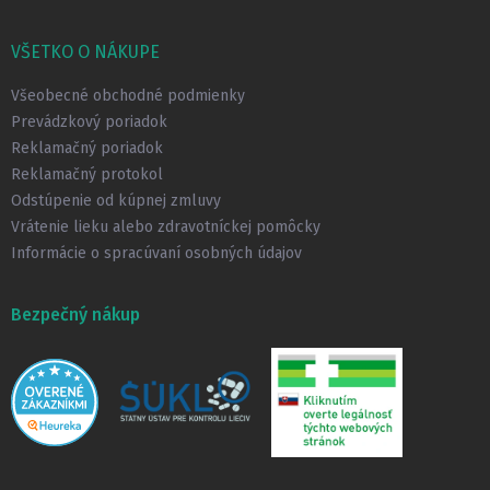
á
p
VŠETKO O NÁKUPE
ä
t
Všeobecné obchodné podmienky
i
Prevádzkový poriadok
e
Reklamačný poriadok
Reklamačný protokol
Odstúpenie od kúpnej zmluvy
Vrátenie lieku alebo zdravotníckej pomôcky
Informácie o spracúvaní osobných údajov
Bezpečný nákup