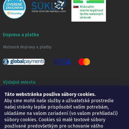
Doprava a platba
Možnosti dopravy a platby
Výdajné miesto
Táto webstránka používa súbory cookies.
Lekáreň ADONAI
Košice – Smetanova 2
Aby sme mohli naše služby a užívateľské prostredie
Pondelok:
07.30 – 15.30 h.
našej stránky lepšie prispôsobiť vašim potrebám,
Utorok:
07.30 – 16.00 h.
ukladáme na vašom zariadení (vo vašom prehliadači)
Streda:
07.30 – 16.00 h.
súbory cookies. Cookies sú malé textové súbory
Štvrtok:
07.30 – 15.30 h.
používané predovšetkým pre uchovanie vášho
Piatok:
07.30 – 15.30 h.