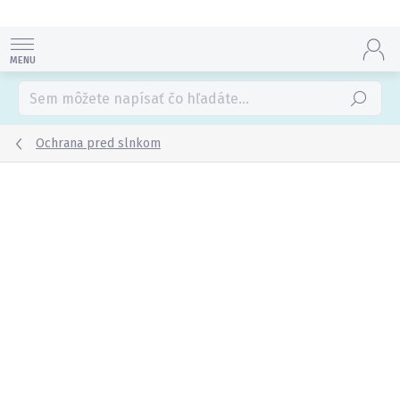
Prejsť
na
obsah
Hľadať
Ochrana pred slnkom