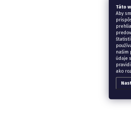
Táto w
Aby sm
prispô
prehli
predov
štatis
použív
našim p
údaje 
pravidi
ako ro
Nas