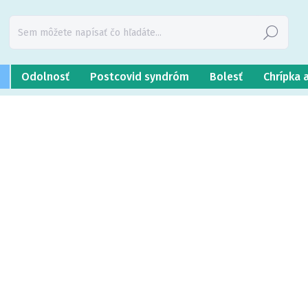
Hľadať
Odolnosť
Postcovid syndróm
Bolesť
Chrípka 