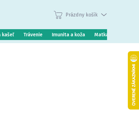
Prázdny košík
Nákupný
košík
a kašeľ
Trávenie
Imunita a koža
Matka a dieťa
P