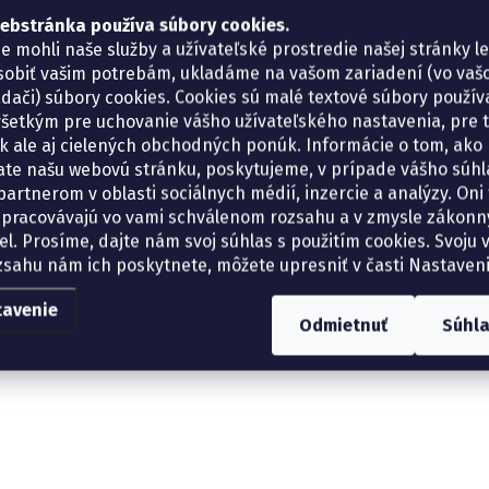
ebstránka používa súbory cookies.
e mohli naše služby a užívateľské prostredie našej stránky l
sobiť vašim potrebám, ukladáme na vašom zariadení (vo va
adači) súbory cookies. Cookies sú malé textové súbory použí
šetkým pre uchovanie vášho užívateľského nastavenia, pre 
tík ale aj cielených obchodných ponúk. Informácie o tom, ako
ate našu webovú stránku, poskytujeme, v prípade vášho súhla
artnerom v oblasti sociálnych médií, inzercie a analýzy. Oni 
spracovávajú vo vami schválenom rozsahu a v zmysle zákon
el. Prosíme, dajte nám svoj súhlas s použitím cookies. Svoju v
zsahu nám ich poskytnete, môžete upresniť v časti Nastaveni
tavenie
Odmietnuť
Súhl