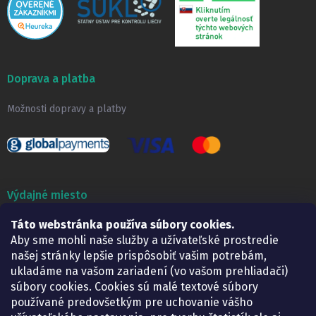
Doprava a platba
Možnosti dopravy a platby
Výdajné miesto
Táto webstránka používa súbory cookies.
Lekáreň ADONAI
Košice – Smetanova 2
Aby sme mohli naše služby a užívateľské prostredie
Pondelok:
07.30 – 15.30 h.
našej stránky lepšie prispôsobiť vašim potrebám,
Utorok:
07.30 – 16.00 h.
ukladáme na vašom zariadení (vo vašom prehliadači)
Streda:
07.30 – 16.00 h.
súbory cookies. Cookies sú malé textové súbory
Štvrtok:
07.30 – 15.30 h.
používané predovšetkým pre uchovanie vášho
Piatok:
07.30 – 15.30 h.