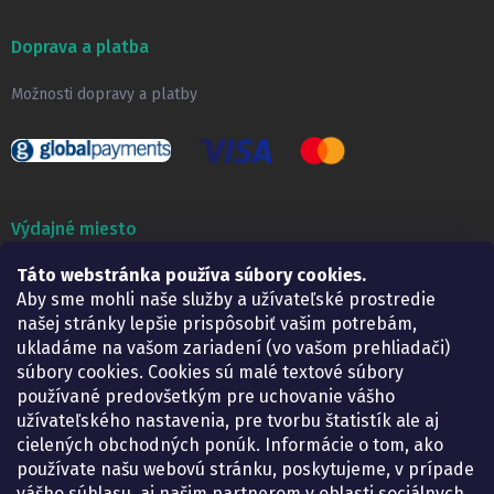
Doprava a platba
Možnosti dopravy a platby
Výdajné miesto
Táto webstránka používa súbory cookies.
Lekáreň ADONAI
Košice – Smetanova 2
Aby sme mohli naše služby a užívateľské prostredie
Pondelok:
07.30 – 15.30 h.
našej stránky lepšie prispôsobiť vašim potrebám,
Utorok:
07.30 – 16.00 h.
ukladáme na vašom zariadení (vo vašom prehliadači)
Streda:
07.30 – 16.00 h.
súbory cookies. Cookies sú malé textové súbory
Štvrtok:
07.30 – 15.30 h.
používané predovšetkým pre uchovanie vášho
Piatok:
07.30 – 15.30 h.
užívateľského nastavenia, pre tvorbu štatistík ale aj
cielených obchodných ponúk. Informácie o tom, ako
KONTAKT
používate našu webovú stránku, poskytujeme, v prípade
vášho súhlasu, aj našim partnerom v oblasti sociálnych