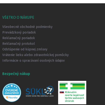
Z
á
p
VŠETKO O NÁKUPE
ä
t
Všeobecné obchodné podmienky
i
Prevádzkový poriadok
e
Reklamačný poriadok
Reklamačný protokol
Odstúpenie od kúpnej zmluvy
Vrátenie lieku alebo zdravotníckej pomôcky
Informácie o spracúvaní osobných údajov
Bezpečný nákup