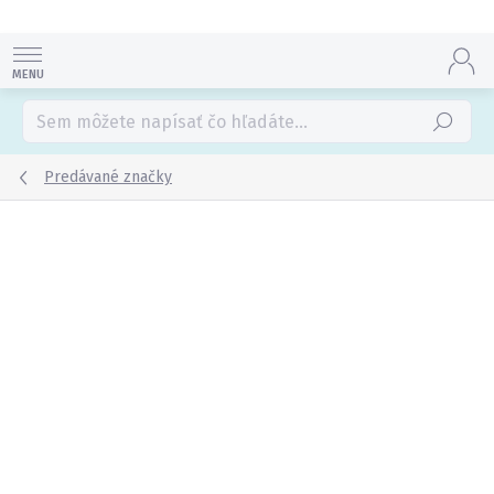
Prejsť
na
obsah
Hľadať
Predávané značky