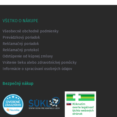
Z
á
p
VŠETKO O NÁKUPE
ä
t
Všeobecné obchodné podmienky
i
Prevádzkový poriadok
e
Reklamačný poriadok
Reklamačný protokol
Odstúpenie od kúpnej zmluvy
Vrátenie lieku alebo zdravotníckej pomôcky
Informácie o spracúvaní osobných údajov
Bezpečný nákup