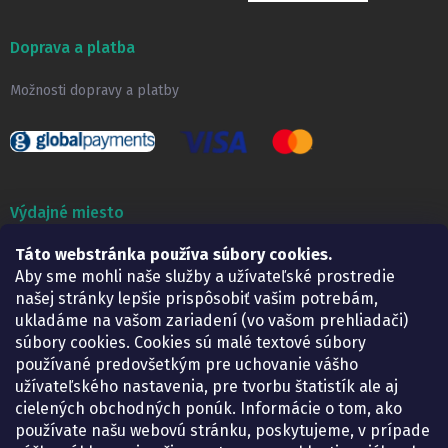
Doprava a platba
Možnosti dopravy a platby
Výdajné miesto
Lekáreň ADONAI
Táto webstránka používa súbory cookies.
Košice – Smetanova 2
Aby sme mohli naše služby a užívateľské prostredie
Pondelok:
07.30 – 15.30 h.
našej stránky lepšie prispôsobiť vašim potrebám,
Utorok:
07.30 – 16.00 h.
ukladáme na vašom zariadení (vo vašom prehliadači)
Streda:
07.30 – 16.00 h.
súbory cookies. Cookies sú malé textové súbory
Štvrtok:
07.30 – 15.30 h.
používané predovšetkým pre uchovanie vášho
Piatok:
07.30 – 15.30 h.
užívateľského nastavenia, pre tvorbu štatistík ale aj
cielených obchodných ponúk. Informácie o tom, ako
KONTAKT
používate našu webovú stránku, poskytujeme, v prípade