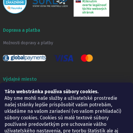
Doprava a platba
Možnosti dopravy a platby
Výdajné miesto
Táto webstránka používa súbory cookies.
Lekáreň ADONAI
Košice – Smetanova 2
Aby sme mohli naše služby a užívateľské prostredie
Pondelok:
07.30 – 15.30 h.
našej stránky lepšie prispôsobiť vašim potrebám,
Utorok:
07.30 – 16.00 h.
ukladáme na vašom zariadení (vo vašom prehliadači)
Streda:
07.30 – 16.00 h.
súbory cookies. Cookies sú malé textové súbory
Štvrtok:
07.30 – 15.30 h.
používané predovšetkým pre uchovanie vášho
Piatok:
07.30 – 15.30 h.
užívateľského nastavenia, pre tvorbu štatistík ale aj