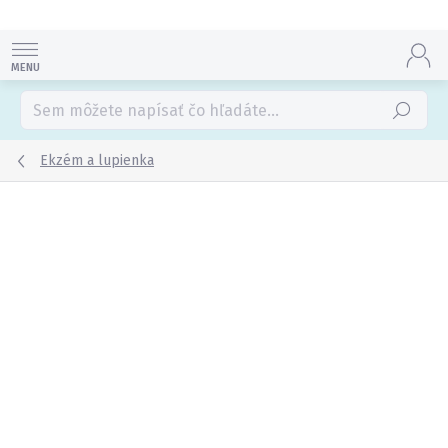
Prejsť
na
obsah
Hľadať
Ekzém a lupienka