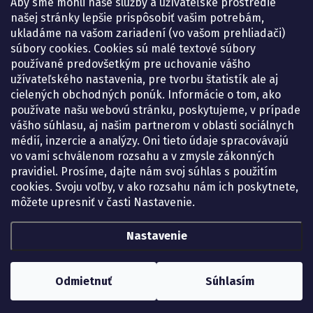
Aby sme mohli naše služby a užívateľské prostredie
Pondelok:
07.30 – 15.30 h.
našej stránky lepšie prispôsobiť vašim potrebám,
Utorok:
07.30 – 16.00 h.
ukladáme na vašom zariadení (vo vašom prehliadači)
Streda:
07.30 – 16.00 h.
súbory cookies. Cookies sú malé textové súbory
Štvrtok:
07.30 – 15.30 h.
používané predovšetkým pre uchovanie vášho
Piatok:
07.30 – 15.30 h.
užívateľského nastavenia, pre tvorbu štatistík ale aj
cielených obchodných ponúk. Informácie o tom, ako
KONTAKT
používate našu webovú stránku, poskytujeme, v prípade
vášho súhlasu, aj našim partnerom v oblasti sociálnych
eshop
@
lekarenadonai.sk
médií, inzercie a analýzy. Oni tieto údaje spracovávajú
+421 948 203 203
vo vami schválenom rozsahu a v zmysle zákonných
pravidiel. Prosíme, dajte nám svoj súhlas s použitím
Nájdete nás na Facebooku.
cookies. Svoju voľby, v ako rozsahu nám ich poskytnete,
lekarenadonai/
môžete upresniť v časti Nastavenie.
Nastavenie
Copyright 2026
Lekáreň ADONAI – online lekáreň
. Všetky práva vyhradené.
Upraviť nastavenie cookies
Odmietnuť
Súhlasím
Vytvoril Shoptet