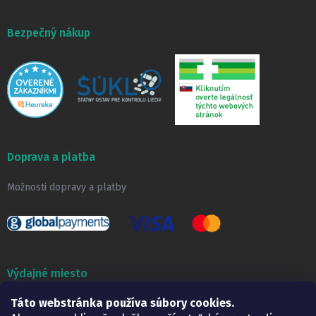
Bezpečný nákup
Doprava a platba
Možnosti dopravy a platby
Výdajné miesto
Táto webstránka používa súbory cookies.
Lekáreň ADONAI
Košice – Smetanova 2