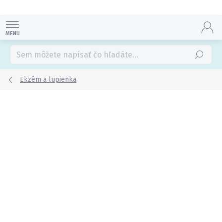
Prejsť
na
obsah
Hľadať
Ekzém a lupienka