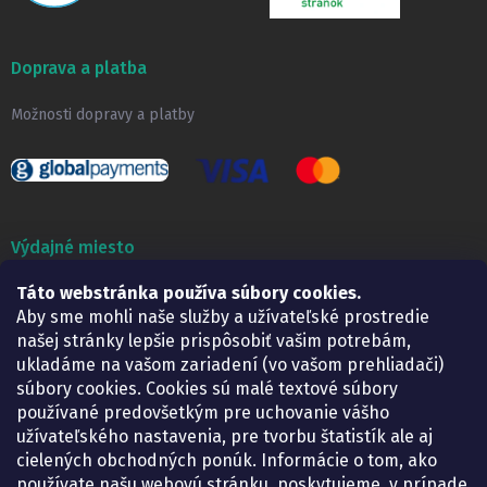
Doprava a platba
Možnosti dopravy a platby
Výdajné miesto
Táto webstránka používa súbory cookies.
Lekáreň ADONAI
Košice – Smetanova 2
Aby sme mohli naše služby a užívateľské prostredie
Pondelok:
07.30 – 15.30 h.
našej stránky lepšie prispôsobiť vašim potrebám,
Utorok:
07.30 – 16.00 h.
ukladáme na vašom zariadení (vo vašom prehliadači)
Streda:
07.30 – 16.00 h.
súbory cookies. Cookies sú malé textové súbory
Štvrtok:
07.30 – 15.30 h.
používané predovšetkým pre uchovanie vášho
Piatok:
07.30 – 15.30 h.
užívateľského nastavenia, pre tvorbu štatistík ale aj
cielených obchodných ponúk. Informácie o tom, ako
KONTAKT
používate našu webovú stránku, poskytujeme, v prípade