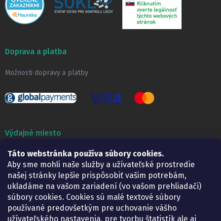
Doprava a platba
Možnosti dopravy a platby
Výdajné miesto
Táto webstránka používa súbory cookies.
Lekáreň ADONAI
Košice – Smetanova 2
Aby sme mohli naše služby a užívateľské prostredie
Pondelok:
07.30 – 15.30 h.
našej stránky lepšie prispôsobiť vašim potrebám,
Utorok:
07.30 – 16.00 h.
ukladáme na vašom zariadení (vo vašom prehliadači)
Streda:
07.30 – 16.00 h.
súbory cookies. Cookies sú malé textové súbory
Štvrtok:
07.30 – 15.30 h.
používané predovšetkým pre uchovanie vášho
Piatok:
07.30 – 15.30 h.
užívateľského nastavenia, pre tvorbu štatistík ale aj