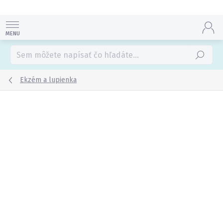
Prejsť
na
obsah
Hľadať
Ekzém a lupienka