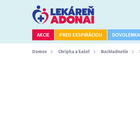
Prejsť
na
obsah
AKCIE
PRED EXSPIRÁCIOU
DOVOLENKA
Domov
Chrípka a kašeľ
Nachladnutie