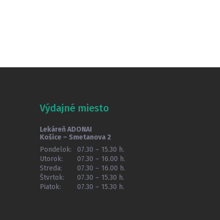
Výdajné miesto
Lekáreň ADONAI
Košice – Smetanova 2
Pondelok:
07.30 – 15.30 h.
Utorok:
07.30 – 16.00 h.
Streda:
07.30 – 16.00 h.
Štvrtok:
07.30 – 15.30 h.
Piatok:
07.30 – 15.30 h.