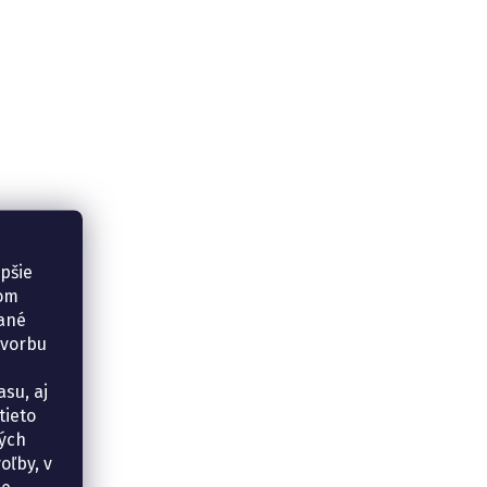
epšie
šom
vané
tvorbu
su, aj
tieto
ných
oľby, v
e.