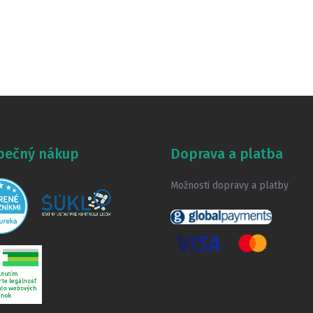
pečný nákup
Doprava a platba
Možnosti dopravy a platby