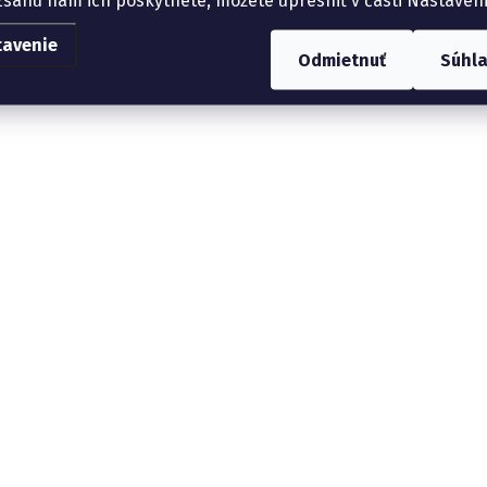
tavenie
Odmietnuť
Súhl