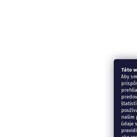
Táto w
Aby sm
prispô
prehli
predov
štatis
použív
našim p
údaje 
pravidi
ako ro