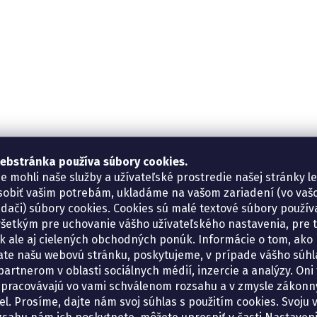
ebstránka používa súbory cookies.
e mohli naše služby a užívateľské prostredie našej stránky l
sobiť vašim potrebám, ukladáme na vašom zariadení (vo va
adači) súbory cookies. Cookies sú malé textové súbory použí
šetkým pre uchovanie vášho užívateľského nastavenia, pre 
tík ale aj cielených obchodných ponúk. Informácie o tom, ako
ate našu webovú stránku, poskytujeme, v prípade vášho súhla
artnerom v oblasti sociálnych médií, inzercie a analýzy. Oni 
spracovávajú vo vami schválenom rozsahu a v zmysle zákon
el. Prosíme, dajte nám svoj súhlas s použitím cookies. Svoju v
zsahu nám ich poskytnete, môžete upresniť v časti Nastaveni