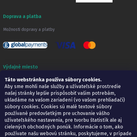
Doprava a platba
Možnosti dopravy a platby
Výdajné miesto
Lekáreň ADONAI
Táto webstránka používa súbory cookies.
Košice – Smetanova 2
Aby sme mohli naše služby a užívateľské prostredie
Pondelok:
07.30 – 15.30 h.
našej stránky lepšie prispôsobiť vašim potrebám,
Utorok:
07.30 – 16.00 h.
ukladáme na vašom zariadení (vo vašom prehliadači)
Streda:
07.30 – 16.00 h.
súbory cookies. Cookies sú malé textové súbory
Štvrtok:
07.30 – 15.30 h.
používané predovšetkým pre uchovanie vášho
Piatok:
07.30 – 15.30 h.
užívateľského nastavenia, pre tvorbu štatistík ale aj
cielených obchodných ponúk. Informácie o tom, ako
KONTAKT
používate našu webovú stránku, poskytujeme, v prípade