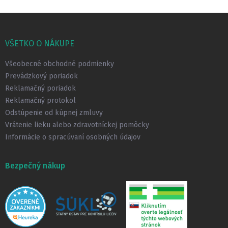
Z
á
p
VŠETKO O NÁKUPE
ä
t
Všeobecné obchodné podmienky
i
Prevádzkový poriadok
e
Reklamačný poriadok
Reklamačný protokol
Odstúpenie od kúpnej zmluvy
Vrátenie lieku alebo zdravotníckej pomôcky
Informácie o spracúvaní osobných údajov
Bezpečný nákup