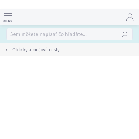
Prejsť
na
obsah
Hľadať
Obličky a močové cesty