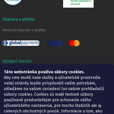
Doprava a platba
Možnosti dopravy a platby
Výdajné miesto
Táto webstránka používa súbory cookies.
Lekáreň ADONAI
Košice – Smetanova 2
Aby sme mohli naše služby a užívateľské prostredie
Pondelok:
07.30 – 15.30 h.
našej stránky lepšie prispôsobiť vašim potrebám,
Utorok:
07.30 – 16.00 h.
ukladáme na vašom zariadení (vo vašom prehliadači)
Streda:
07.30 – 16.00 h.
súbory cookies. Cookies sú malé textové súbory
Štvrtok:
07.30 – 15.30 h.
používané predovšetkým pre uchovanie vášho
Piatok:
07.30 – 15.30 h.
užívateľského nastavenia, pre tvorbu štatistík ale aj
cielených obchodných ponúk. Informácie o tom, ako
KONTAKT