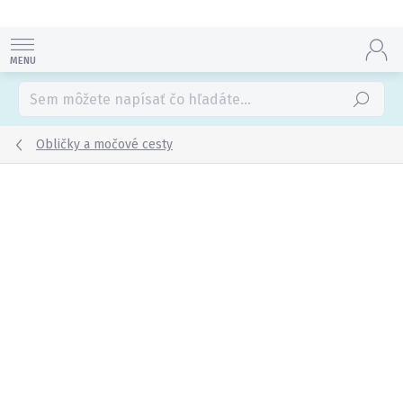
Prejsť
na
obsah
Hľadať
Obličky a močové cesty