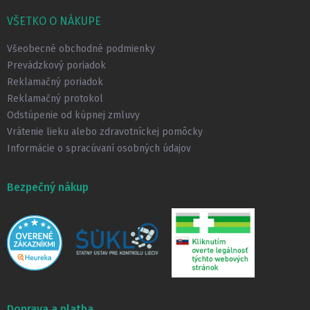
á
p
VŠETKO O NÁKUPE
ä
t
Všeobecné obchodné podmienky
i
Prevádzkový poriadok
e
Reklamačný poriadok
Reklamačný protokol
Odstúpenie od kúpnej zmluvy
Vrátenie lieku alebo zdravotníckej pomôcky
Informácie o spracúvaní osobných údajov
Bezpečný nákup
Doprava a platba