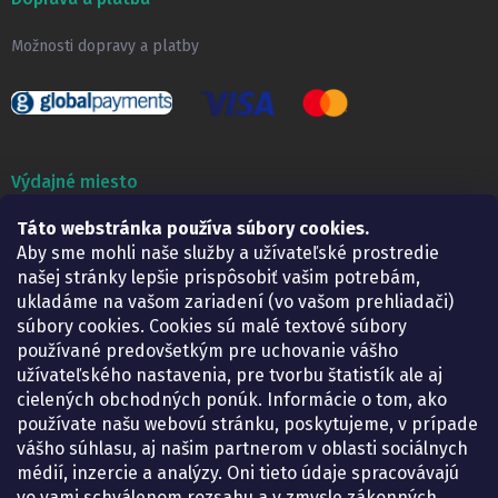
Možnosti dopravy a platby
Výdajné miesto
Táto webstránka používa súbory cookies.
Lekáreň ADONAI
Košice – Smetanova 2
Aby sme mohli naše služby a užívateľské prostredie
Pondelok:
07.30 – 15.30 h.
našej stránky lepšie prispôsobiť vašim potrebám,
Utorok:
07.30 – 16.00 h.
ukladáme na vašom zariadení (vo vašom prehliadači)
Streda:
07.30 – 16.00 h.
súbory cookies. Cookies sú malé textové súbory
Štvrtok:
07.30 – 15.30 h.
používané predovšetkým pre uchovanie vášho
Piatok:
07.30 – 15.30 h.
užívateľského nastavenia, pre tvorbu štatistík ale aj
cielených obchodných ponúk. Informácie o tom, ako
KONTAKT
používate našu webovú stránku, poskytujeme, v prípade
vášho súhlasu, aj našim partnerom v oblasti sociálnych
eshop
@
lekarenadonai.sk
médií, inzercie a analýzy. Oni tieto údaje spracovávajú
+421 948 203 203
vo vami schválenom rozsahu a v zmysle zákonných