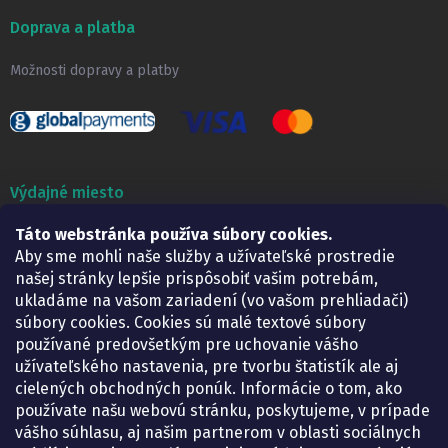
Doprava a platba
Možnosti dopravy a platby
Výdajné miesto
Lekáreň ADONAI
Táto webstránka používa súbory cookies.
Košice – Smetanova 2
Aby sme mohli naše služby a užívateľské prostredie
Pondelok:
07.30 – 15.30 h.
našej stránky lepšie prispôsobiť vašim potrebám,
Utorok:
07.30 – 16.00 h.
ukladáme na vašom zariadení (vo vašom prehliadači)
Streda:
07.30 – 16.00 h.
súbory cookies. Cookies sú malé textové súbory
Štvrtok:
07.30 – 15.30 h.
používané predovšetkým pre uchovanie vášho
Piatok:
07.30 – 15.30 h.
užívateľského nastavenia, pre tvorbu štatistík ale aj
cielených obchodných ponúk. Informácie o tom, ako
KONTAKT
používate našu webovú stránku, poskytujeme, v prípade
vášho súhlasu, aj našim partnerom v oblasti sociálnych
eshop
@
lekarenadonai.sk