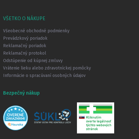
Z
á
p
VŠETKO O NÁKUPE
ä
t
Všeobecné obchodné podmienky
i
Prevádzkový poriadok
e
Reklamačný poriadok
Reklamačný protokol
Odstúpenie od kúpnej zmluvy
Vrátenie lieku alebo zdravotníckej pomôcky
Informácie o spracúvaní osobných údajov
Bezpečný nákup