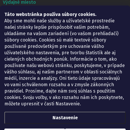
Výdajné miesto
Táto webstránka používa súbory cookies.
Lekáreň ADONAI
Košice – Smetanova 2
Aby sme mohli naše služby a užívateľské prostredie
Pondelok:
07.30 – 15.30 h.
našej stránky lepšie prispôsobiť vašim potrebám,
Utorok:
07.30 – 16.00 h.
ukladáme na vašom zariadení (vo vašom prehliadači)
Streda:
07.30 – 16.00 h.
súbory cookies. Cookies sú malé textové súbory
Štvrtok:
07.30 – 15.30 h.
používané predovšetkým pre uchovanie vášho
Piatok:
07.30 – 15.30 h.
užívateľského nastavenia, pre tvorbu štatistík ale aj
cielených obchodných ponúk. Informácie o tom, ako
KONTAKT
používate našu webovú stránku, poskytujeme, v prípade
vášho súhlasu, aj našim partnerom v oblasti sociálnych
eshop
@
lekarenadonai.sk
médií, inzercie a analýzy. Oni tieto údaje spracovávajú
+421 948 203 203
vo vami schválenom rozsahu a v zmysle zákonných
pravidiel. Prosíme, dajte nám svoj súhlas s použitím
Nájdete nás na Facebooku.
cookies. Svoju voľby, v ako rozsahu nám ich poskytnete,
lekarenadonai/
môžete upresniť v časti Nastavenie.
Nastavenie