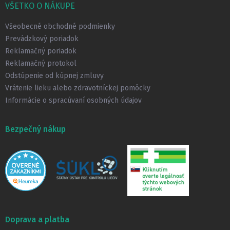
p
VŠETKO O NÁKUPE
ä
t
Všeobecné obchodné podmienky
i
Prevádzkový poriadok
e
Reklamačný poriadok
Reklamačný protokol
Odstúpenie od kúpnej zmluvy
Vrátenie lieku alebo zdravotníckej pomôcky
Informácie o spracúvaní osobných údajov
Bezpečný nákup
Doprava a platba