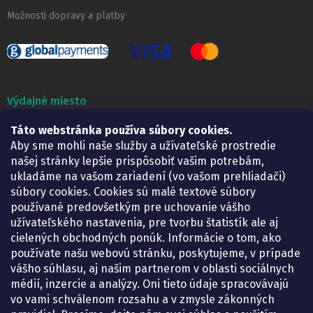
Možnosti dopravy a platby
Výdajné miesto
Táto webstránka používa súbory cookies.
Lekáreň ADONAI
Košice – Smetanova 2
Aby sme mohli naše služby a užívateľské prostredie
Pondelok:
07.30 – 15.30 h.
našej stránky lepšie prispôsobiť vašim potrebám,
Utorok:
07.30 – 16.00 h.
ukladáme na vašom zariadení (vo vašom prehliadači)
Streda:
07.30 – 16.00 h.
súbory cookies. Cookies sú malé textové súbory
Štvrtok:
07.30 – 15.30 h.
používané predovšetkým pre uchovanie vášho
Piatok:
07.30 – 15.30 h.
užívateľského nastavenia, pre tvorbu štatistík ale aj
cielených obchodných ponúk. Informácie o tom, ako
KONTAKT
používate našu webovú stránku, poskytujeme, v prípade
vášho súhlasu, aj našim partnerom v oblasti sociálnych
eshop
@
lekarenadonai.sk
médií, inzercie a analýzy. Oni tieto údaje spracovávajú
+421 948 203 203
vo vami schválenom rozsahu a v zmysle zákonných