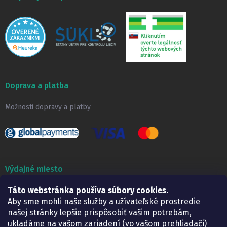
Doprava a platba
Možnosti dopravy a platby
Výdajné miesto
Táto webstránka používa súbory cookies.
Lekáreň ADONAI
Košice – Smetanova 2
Aby sme mohli naše služby a užívateľské prostredie
Pondelok:
07.30 – 15.30 h.
našej stránky lepšie prispôsobiť vašim potrebám,
Utorok:
07.30 – 16.00 h.
ukladáme na vašom zariadení (vo vašom prehliadači)